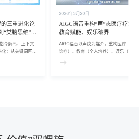
2026年3月20日
解的三重进化论
AIGC语音重构“声”态医疗疗愈
到“类脑思维”的
教育赋能、娱乐破界
经指令解码、上下文
AIGC语音以声纹为媒介，重构医疗（精
进化：从关键词匹配
诊疗）、教育（全人培养）、娱乐（声态
局限到常识推理，从
济）三大行业生态。通过技术拟真、场景
其终极目标是模拟人
直化创新，实现从工具到情感、从功能到
构建“感知-理解-
验的跨越，催生“声学生产力”新范式，驱
络，重塑人机对话范
产业价值向“情感价值+商业价值”双维跃
迁。