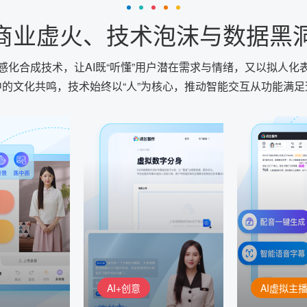
象”商业虚火、技术泡沫与数据黑
化合成技术，让AI既“听懂”用户潜在需求与情绪，又以拟人
的文化共鸣，技术始终以“人”为核心，推动智能交互从功能满
AI+创意
AI虚拟主播
生成
精品声音复刻
虚拟形象
基于全球领先的
AI+创意：AIGC 能力集中展
的AI音频制作
讯飞智作：让
示窗口，体验 AIGC 给生活
本、选择发音
作者高效生产
和生产带来的改变
成专业音频
AI+创意
AI虚拟主