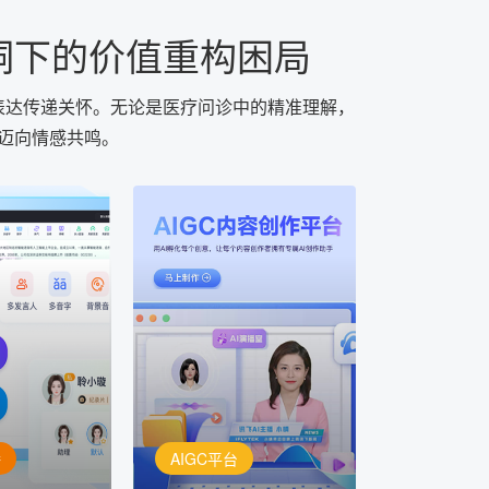
洞下的价值重构困局
化表达传递关怀。无论是医疗问诊中的精准理解，
足迈向情感共鸣。
AIGC平台
用AI孵化每个创意
定制
讯飞AIGC平台：让每个创
每一个内容创
作者都拥有自己的专注AI创
灵活定制
作助手
播
AIGC平台