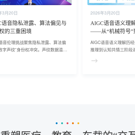
年3月20日
2026年3月20日
GC语音隐私泄露、算法偏见与
AIGC语音语义理
权的三重困境
——从“机械符号”
跨越
C语音伦理挑战聚焦隐私泄露、算法偏
AIGC语音语义理解历
“数字声纹”身份权冲突。声纹数据滥用
推理到认知共情三阶段
隐私安全，训练数据偏见导致算法歧
到多模态融合，从领域
数字声纹拟真化模糊身份边界。需通过
静态规则到动态学习。
技术、算法审计与立法约束，构建技术
类思维，突破语言表面，
与身份权保护的双维防线。
共情”的全链路语义网
式。