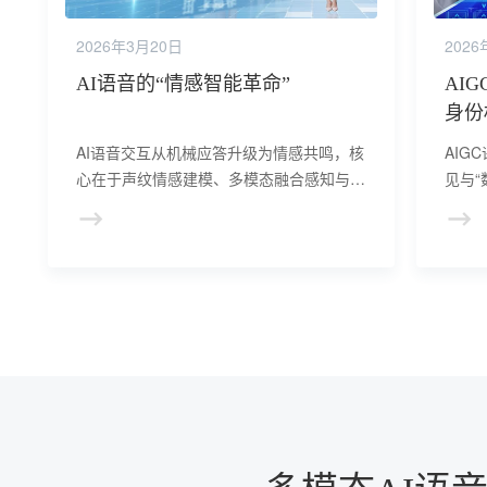
2026年3月20日
2026
AI语音的“情感智能革命”
AI
身份
AI语音交互从机械应答升级为情感共鸣，核
AIG
心在于声纹情感建模、多模态融合感知与个
见与
性化生成技术突破。通过解析语音情感特
威胁
征、整合多模态信息、生成定制化内容，AI
视，
对话更灵活温暖，日均对话轮次提升5倍，
隐私
开启人机情感交互新时代。
伦理