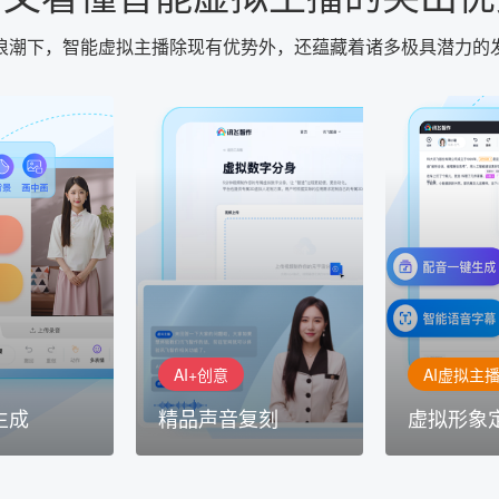
浪潮下，智能虚拟主播除现有优势外，还蕴藏着诸多极具潜力的
AI+创意
AI虚拟主播
生成
精品声音复刻
虚拟形象
基于全球领先的
AI+创意：AIGC 能力集中展
的AI音频制作
讯飞智作：让
示窗口，体验 AIGC 给生活
本、选择发音
作者高效生产
和生产带来的改变
成专业音频
AI+创意
AI虚拟主
生成
精品声音复刻
虚拟形象