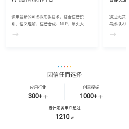
运用最新的AI虚拟形象技术，结合语音识
通过大屏
别、语义理解、语音合成、NLP、星火大模
与虚拟人物
型等AI核心技术， 提供虚拟人形象资产构
于业务咨
建、AI驱动、多模态交互的多场景虚拟人产
景，可广
品服务。
等业务领
因信任而选择
应用行业
创意模板
300+
1000+
个
个
累计服务用户超过
1210
w