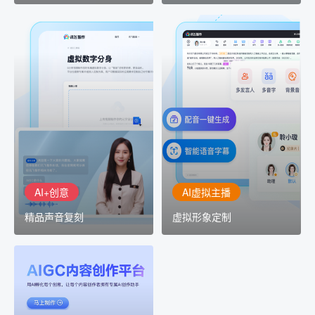
AI+创意
AI虚拟主播
精品声音复刻
虚拟形象定制
AI+创意：AIGC 能力集中
讯飞智作：让每一个内容
展示窗口，体验 AIGC 给
创作者高效生产灵活定制
生活和生产带来的改变
AI+创意
AI虚拟主播
精品声音复刻
虚拟形象定制
AIGC平台