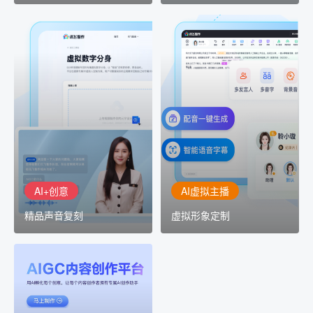
AI+创意
AI虚拟主播
精品声音复刻
虚拟形象定制
AI+创意：AIGC 能力集中
讯飞智作：让每一个内容
展示窗口，体验 AIGC 给
创作者高效生产灵活定制
生活和生产带来的改变
AI+创意
AI虚拟主播
精品声音复刻
虚拟形象定制
AIGC平台