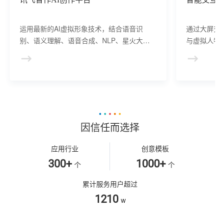
运用最新的AI虚拟形象技术，结合语音识
通过大屏
别、语义理解、语音合成、NLP、星火大模
与虚拟人物
型等AI核心技术， 提供虚拟人形象资产构
于业务咨
建、AI驱动、多模态交互的多场景虚拟人产
景，可广
品服务。
等业务领
因信任而选择
应用行业
创意模板
300+
1000+
个
个
累计服务用户超过
1210
w