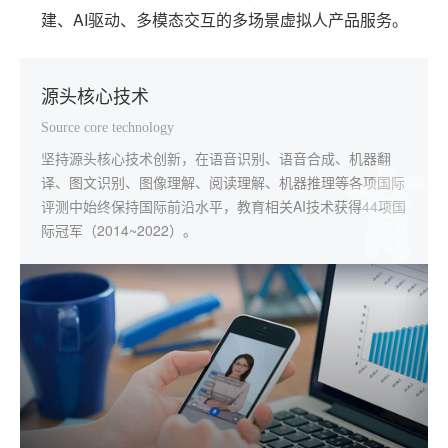
建、AI驱动、多模态交互的多场景虚拟人产品服务。
源头核心技术
一体化解决方案
规模化深度应用
本地化个性服务
Source core technology
Integrated solution
Scale and deep application
Localize serve
坚持源头核心技术创新，在语音识别、语音合成、机器翻
应用覆盖学校教学、教师发展、智慧考试、素质教育、自主
已在全国32个省级行政区应用，与5万余所学校深度合作。
全国范围内，科大讯飞教育服务支持团队实现了92%以上的
译、图文识别、图像理解、阅读理解、机器推理等各项国际
学习等教育主阵地，构建了从国家、省、市、县（区）到学
区域"因材施教"解决方案落地郑州市金水区、武汉市经开
本地化覆盖。用快速、实时、专业的线上线下服务打通项目
评测中始终保持国际前沿水平，教育相关AI技术获得44项国
校、家庭的智慧教育全场景产品及服务体系。
区、青岛市西海岸新区、芜湖市弋江区等50多个市、区
交付，深化应用的"最后一公里"。
际冠军（2014~2022）。
（县）。