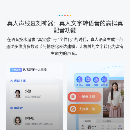
真人声线复刻神器：真人文字转语音的高拟真
配音功能
在语音技术追求 “真实感” 与 “个性化” 的时代，真人语音生成平台
通过多维度参数调节与情感化表达建模，让机械的文字转化为富有
生命力的声音。
AI+音频
AI配音
配音一键生成
音视频一键生成
AI+音频：基于全球领先的
AI+视频：在虚拟"AI演播
TTS能力打造的AI音频制作
室"中输入文本或录音，一
工具，输入文本、选择发
键完成音、视频作品的输
音人即可一键生成专业音
出
频