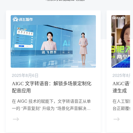
2025年8月6日
2025年8
AIGC 文字转语音：解锁多场景定制化
AIGC
配音应用
速生成
在 AIGC 技术的赋能下，文字转语音正从单
在人工智能
一的 “声音复刻” 升级为 “场景化声音解决方
台正颠覆
案”。AIGC 文字转语音平台通过深度学习算
的转化摆
法，精准解析不同场景的语言特征与表达需
求，打造高度适配多元场景的智能配音功