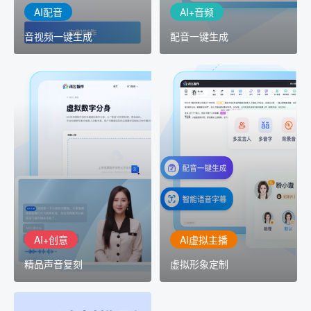
AI配音
AI+音频
音视频一键生成
配音一键生成
AI+创意
AI虚拟主播
精品声音复刻
虚拟形象定制
AI+创意：AIGC 能力集中
讯飞智作：让每一个内容
展示窗口，体验 AIGC 给
创作者高效生产灵活定制
生活和生产带来的改变
AI+创意
AI虚拟主播
精品声音复刻
虚拟形象定制