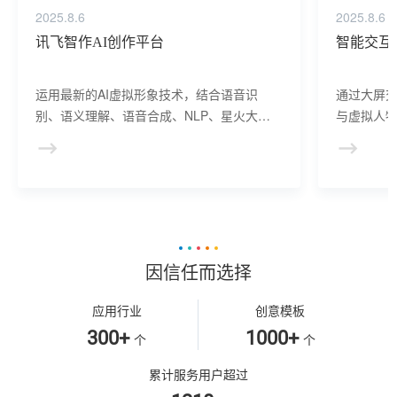
2025.8.6
2025.8.6
讯飞智作AI创作平台
智能交互
运用最新的AI虚拟形象技术，结合语音识
通过大屏
别、语义理解、语音合成、NLP、星火大模
与虚拟人物
型等AI核心技术， 提供虚拟人形象资产构
于业务咨
建、AI驱动、多模态交互的多场景虚拟人产
景，可广
品服务。
等业务领
因信任而选择
应用行业
创意模板
300+
1000+
个
个
累计服务用户超过