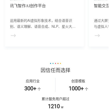
讯飞智作AI创作平台
智能交互
运用最新的AI虚拟形象技术，结合语音识
通过大屏
别、语义理解、语音合成、NLP、星火大模
与虚拟人物
型等AI核心技术， 提供虚拟人形象资产构
于业务咨
建、AI驱动、多模态交互的多场景虚拟人产
景，可广
品服务。
等业务领
因信任而选择
应用行业
创意模板
300+
1000+
个
个
累计服务用户超过
1210
w