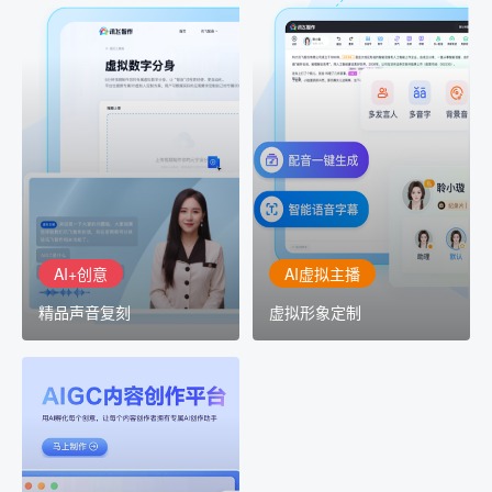
AI+创意
AI虚拟主播
精品声音复刻
虚拟形象定制
AI+创意：AIGC 能力集中
讯飞智作：让每一个内容
展示窗口，体验 AIGC 给
创作者高效生产灵活定制
生活和生产带来的改变
AI+创意
AI虚拟主播
精品声音复刻
虚拟形象定制
AIGC平台
用AI孵化每个创意