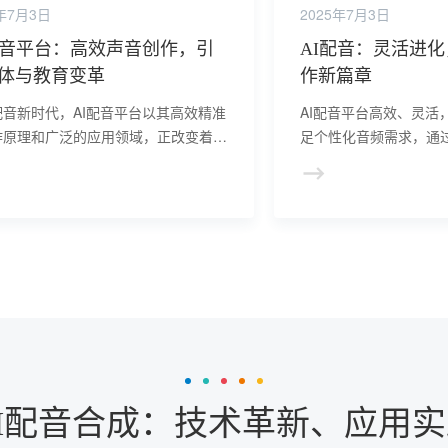
5年7月3日
2025年7月3日
配音平台：高效声音创作，引
AI配音：灵活进
体与教育变革
作新篇章
配音新时代，AI配音平台以其高效精准
AI配音平台高效、灵活
作原理和广泛的应用领域，正改变着声
足个性化音频需求，通
作方式，为媒体内容、教育、客户服务
为音频创作带来无限可
域提供更多便利。
I配音合成：技术革新、应用