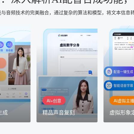
智能与音频技术的完美融合，通过复杂的算法和模型，将文本信息
AI+创意
AI虚拟主播
生成
精品声音复刻
虚拟形象
基于全球领先的
AI+创意：AIGC 能力集中展
的AI音频制作
讯飞智作：让
示窗口，体验 AIGC 给生活
本、选择发音
作者高效生产
和生产带来的改变
成专业音频
AI+创意
AI虚拟主
生成
精品声音复刻
虚拟形象