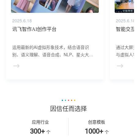
2025.6.18
2025.6.18
讯飞智作AI创作平台
智能交互
运用最新的AI虚拟形象技术，结合语音识
通过大屏
别、语义理解、语音合成、NLP、星火大模
与虚拟人物
型等AI核心技术， 提供虚拟人形象资产构
于业务咨
建、AI驱动、多模态交互的多场景虚拟人产
景，可广
品服务。
等业务领
因信任而选择
应用行业
创意模板
300+
1000+
个
个