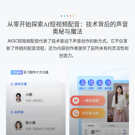
从零开始探索AI短视频配音：技术背后的声音
奥秘与魔法
AIGC短视频配音代表了技术驱动下声音创作的新方式，它不仅革
新了传统的配音流程，还为内容创作者提供了前所未有的灵活性和
创造力。
AI+音频
AI配音
配音一键生成
音视频一键生成
AI+音频：基于全球领先的
AI+视频：在虚拟"AI演播
TTS能力打造的AI音频制作
室"中输入文本或录音，一
工具，输入文本、选择发
键完成音、视频作品的输
音人即可一键生成专业音
出
频