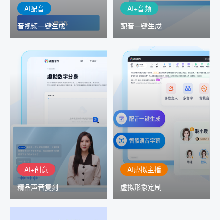
AI配音
AI+音频
音视频一键生成
配音一键生成
AI+创意
AI虚拟主播
精品声音复刻
虚拟形象定制
AI+创意：AIGC 能力集中
讯飞智作：让每一个内容
展示窗口，体验 AIGC 给
创作者高效生产灵活定制
生活和生产带来的改变
AI+创意
AI虚拟主播
精品声音复刻
虚拟形象定制