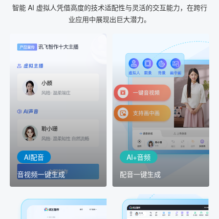
智能 AI 虚拟人凭借高度的技术适配性与灵活的交互能力，在跨行
业应用中展现出巨大潜力。
AI+音频
AI配音
配音一键生成
音视频一键生成
AI+音频：基于全球领先的
AI+视频：在虚拟"AI演播
TTS能力打造的AI音频制作
室"中输入文本或录音，一
工具，输入文本、选择发
键完成音、视频作品的输
音人即可一键生成专业音
出
频
AI配音
AI+音频
音视频一键生成
配音一键生成