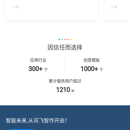
型等AI核心技术， 提供虚拟人形象资产构
于业务咨
建、AI驱动、多模态交互的多场景虚拟人产
景，可广
品服务。
等业务领
因信任而选择
应用行业
创意模板
300+
1000+
个
个
累计服务用户超过
1210
w
智能未来,从讯飞智作开启！