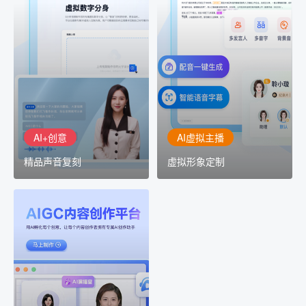
AI+创意
AI虚拟主播
精品声音复刻
虚拟形象定制
AI+创意：AIGC 能力集中
讯飞智作：让每一个内容
展示窗口，体验 AIGC 给
创作者高效生产灵活定制
生活和生产带来的改变
AI+创意
AI虚拟主播
精品声音复刻
虚拟形象定制
AIGC平台
用AI孵化每个创意
讯飞AIGC平台：让每个创
作者都拥有自己的专注AI