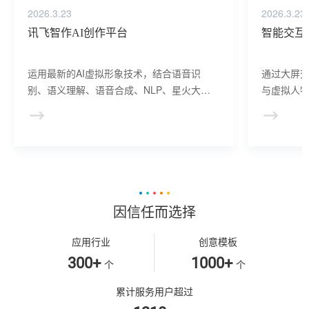
2026.3.23
2026.3.23
讯飞智作AI创作平台
智能交互
运用最新的AI虚拟形象技术，结合语音识
通过大屏
别、语义理解、语音合成、NLP、星火大模
与虚拟人物
型等AI核心技术， 提供虚拟人形象资产构
于业务咨
建、AI驱动、多模态交互的多场景虚拟人产
景，可广
品服务。
等业务领
因信任而选择
应用行业
创意模板
300+
1000+
个
个
累计服务用户超过