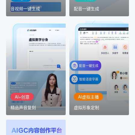
音视频一键生成
配音一键生成
AI+创意
AI虚拟主播
精品声音复刻
虚拟形象定制
AI+创意：AIGC 能力集中
讯飞智作：让每一个内容
展示窗口，体验 AIGC 给
创作者高效生产灵活定制
生活和生产带来的改变
AI+创意
AI虚拟主播
精品声音复刻
虚拟形象定制