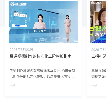
2026年3月23日
2026年3月
慕课视频制作的标准化三阶模板指南
三招打造
老师制作慕课视频需遵循脚本设计-拍摄录制-
慕课视频
后期处理的标准化模板，通过模块化内容、
态视觉设
技术规范与互动增强，实现课程从逻辑到呈
教师需以
现的全面优化，提升学习者体验与课程完成
游戏化机制
率。
探索”。