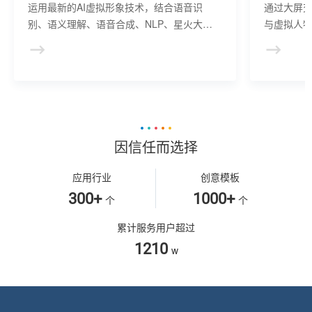
运用最新的AI虚拟形象技术，结合语音识
通过大屏
别、语义理解、语音合成、NLP、星火大模
与虚拟人物
型等AI核心技术， 提供虚拟人形象资产构
于业务咨
建、AI驱动、多模态交互的多场景虚拟人产
景，可广
品服务。
等业务领
因信任而选择
应用行业
创意模板
300+
1000+
个
个
累计服务用户超过
1210
w