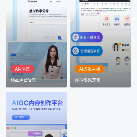
AI+创意
AI虚拟主播
精品声音复刻
虚拟形象定制
AI+创意：AIGC 能力集中
讯飞智作：让每一个内容
展示窗口，体验 AIGC 给
创作者高效生产灵活定制
生活和生产带来的改变
AI+创意
AI虚拟主播
精品声音复刻
虚拟形象定制
AIGC平台
用AI孵化每个创意
讯飞AIGC平台：让每个创