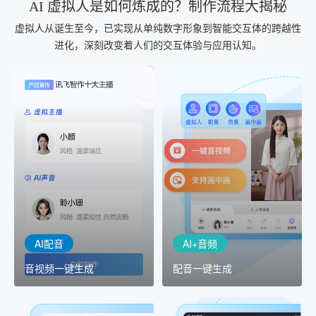
AI 虚拟人是如何炼成的？制作流程大揭秘
虚拟人从诞生至今，已实现从单纯数字形象到智能交互体的跨越性
进化，深刻改变着人们的交互体验与应用认知。
AI+音频
AI配音
配音一键生成
音视频一键生成
AI+音频：基于全球领先的
AI+视频：在虚拟"AI演播
TTS能力打造的AI音频制作
室"中输入文本或录音，一
工具，输入文本、选择发
键完成音、视频作品的输
音人即可一键生成专业音
出
频
AI配音
AI+音频
音视频一键生成
配音一键生成