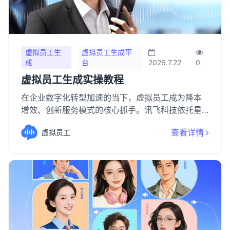
虚拟员工生
虚拟员工生成平
成
台
2026.7.22
0
虚拟员工生成实操教程
在企业数字化转型加速的当下，虚拟员工成为降本
增效、创新服务模式的核心抓手。讯飞科技依托星
火大模型、多模态交互及语音合成等核心 AI 技术，
查看详情
虚拟员工
打造零基础可上手的虚拟员工生成实操教程，助力
个人与企业快速搭建专属数字生产力。