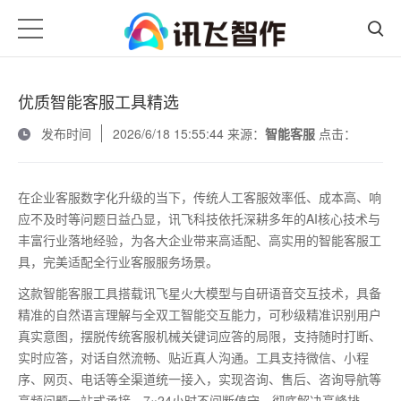
优质智能客服工具精选
发布时间
2026/6/18 15:55:44 来源：
智能客服
点击：
在企业客服数字化升级的当下，传统人工客服效率低、成本高、响
应不及时等问题日益凸显，讯飞科技依托深耕多年的
AI
核心技术与
丰富行业落地经验，为各大企业带来高适配、高实用的智能客服工
具，完美适配全行业客服服务场景。
这款智能客服工具搭载讯飞星火大模型与自研语音交互技术，具备
精准的自然语言理解与全双工智能交互能力，可秒级精准识别用户
真实意图，摆脱传统客服机械关键词应答的局限，支持随时打断、
实时应答，对话自然流畅、贴近真人沟通。工具支持微信、小程
序、网页、电话等全渠道统一接入，实现咨询、售后、咨询导航等
高频问题一站式承接，
7
×
24
小时不间断值守，彻底解决高峰排