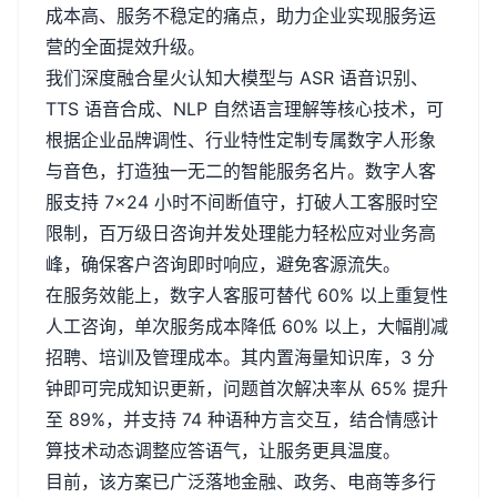
成本高、服务不稳定的痛点，助力企业实现服务运
营的全面提效升级。
我们深度融合星火认知大模型与
ASR
语音识别、
TTS
语音合成、
NLP
自然语言理解等核心技术，可
根据企业品牌调性、行业特性定制专属数字人形象
与音色，打造独一无二的智能服务名片。数字人客
服支持
7
×
24
小时不间断值守，打破人工客服时空
限制，百万级日咨询并发处理能力轻松应对业务高
峰，确保客户咨询即时响应，避免客源流失。
在服务效能上，数字人客服可替代
60%
以上重复性
人工咨询，单次服务成本降低
60%
以上，大幅削减
招聘、培训及管理成本。其内置海量知识库，
3
分
钟即可完成知识更新，问题首次解决率从
65%
提升
至
89%
，并支持
74
种语种方言交互，结合情感计
算技术动态调整应答语气，让服务更具温度。
目前，该方案已广泛落地金融、政务、电商等多行