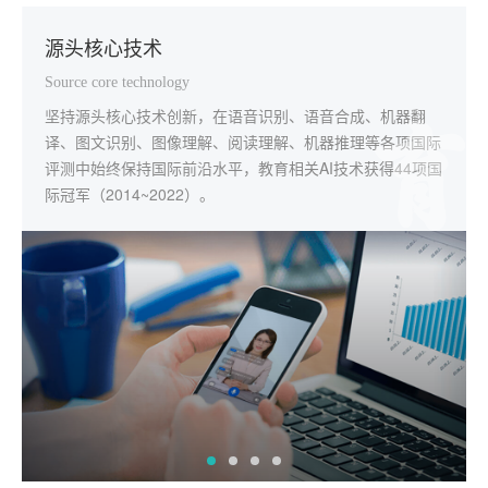
源头核心技术
一体化解决方案
规模化深度应用
本地化个性服务
Source core technology
Integrated solution
Scale and deep application
Localize serve
坚持源头核心技术创新，在语音识别、语音合成、机器翻
应用覆盖学校教学、教师发展、智慧考试、素质教育、自主
已在全国32个省级行政区应用，与5万余所学校深度合作。
全国范围内，科大讯飞教育服务支持团队实现了92%以上的
译、图文识别、图像理解、阅读理解、机器推理等各项国际
学习等教育主阵地，构建了从国家、省、市、县（区）到学
区域"因材施教"解决方案落地郑州市金水区、武汉市经开
本地化覆盖。用快速、实时、专业的线上线下服务打通项目
评测中始终保持国际前沿水平，教育相关AI技术获得44项国
校、家庭的智慧教育全场景产品及服务体系。
区、青岛市西海岸新区、芜湖市弋江区等50多个市、区
交付，深化应用的"最后一公里"。
际冠军（2014~2022）。
（县）。