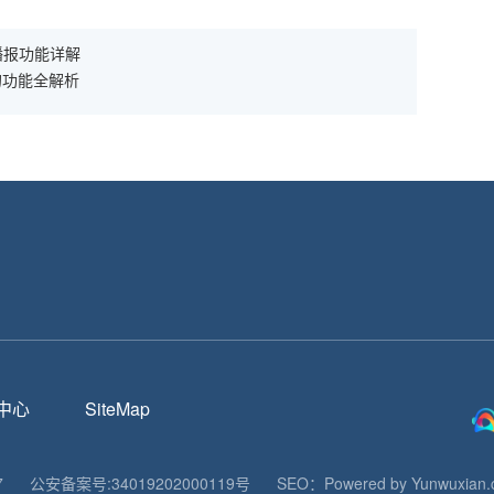
播报功能详解
的功能全解析
！
中心
SiteMap
7
公安备案号:
34019202000119
号
SEO：
Powered by Yunwuxian