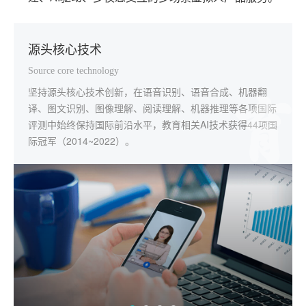
源头核心技术
一体化解决方案
规模化深度应用
本地化个性服务
Source core technology
Integrated solution
Scale and deep application
Localize serve
坚持源头核心技术创新，在语音识别、语音合成、机器翻
应用覆盖学校教学、教师发展、智慧考试、素质教育、自主
已在全国32个省级行政区应用，与5万余所学校深度合作。
全国范围内，科大讯飞教育服务支持团队实现了92%以上的
译、图文识别、图像理解、阅读理解、机器推理等各项国际
学习等教育主阵地，构建了从国家、省、市、县（区）到学
区域"因材施教"解决方案落地郑州市金水区、武汉市经开
本地化覆盖。用快速、实时、专业的线上线下服务打通项目
评测中始终保持国际前沿水平，教育相关AI技术获得44项国
校、家庭的智慧教育全场景产品及服务体系。
区、青岛市西海岸新区、芜湖市弋江区等50多个市、区
交付，深化应用的"最后一公里"。
际冠军（2014~2022）。
（县）。