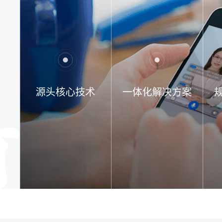
质
了
、
的
前
场
芜
源头核心技术
一体化解决方案