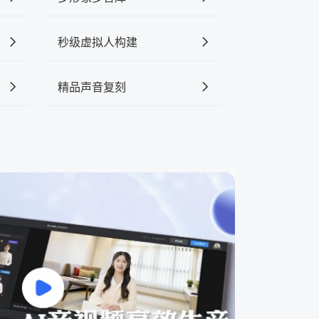
秒级虚拟人构建
精品声音复刻