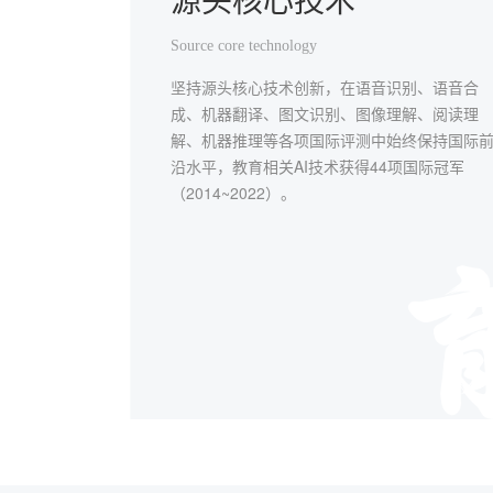
源头核心技术
一体化解决方案
规模化深度应用
本地化个性服务
Source core technology
Integrated solution
Scale and deep application
Localize serve
坚持源头核心技术创新，在语音识别、语音合
应用覆盖学校教学、教师发展、智慧考试、素
已在全国32个省级行政区应用，与5万余所学校
全国范围内，科大讯飞教育服务支持团队实现
成、机器翻译、图文识别、图像理解、阅读理
教育、自主学习等教育主阵地，构建了从国家
深度合作。区域"因材施教"解决方案落地郑州市
92%以上的本地化覆盖。用快速、实时、专业
解、机器推理等各项国际评测中始终保持国际
省、市、县（区）到学校、家庭的智慧教育全
金水区、武汉市经开区、青岛市西海岸新区、
线上线下服务打通项目交付，深化应用的"最后
沿水平，教育相关AI技术获得44项国际冠军
景产品及服务体系。
湖市弋江区等50多个市、区（县）。
一公里"。
（2014~2022）。