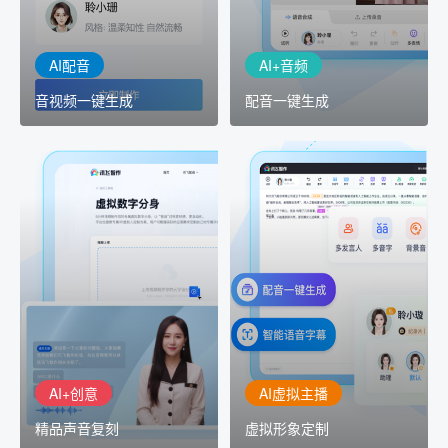
音人即可一键生成专业音
出
频
AI配音
AI+音频
音视频一键生成
配音一键生成
AI+创意
AI虚拟主播
精品声音复刻
虚拟形象定制
AI+创意：AIGC 能力集中
讯飞智作：让每一个内容
展示窗口，体验 AIGC 给
创作者高效生产灵活定制
生活和生产带来的改变
AI+创意
AI虚拟主播
精品声音复刻
虚拟形象定制