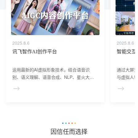
2025.8.6
2025.8.6
讯飞智作AI创作平台
智能交互
运用最新的AI虚拟形象技术，结合语音识
通过大屏
别、语义理解、语音合成、NLP、星火大模
与虚拟人物
型等AI核心技术， 提供虚拟人形象资产构
于业务咨
建、AI驱动、多模态交互的多场景虚拟人产
景，可广
品服务。
等业务领
因信任而选择