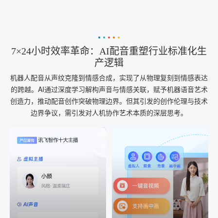
7×24小时效率革命：AI配音重塑行业标准化生
产逻辑
机器人配音从声纹克隆到情感合成，实现了从物理复刻到情感表达
的跨越。AI通过深度学习解构声音与情感关联，赋予机器语音艺术
创造力，推动配音创作突破物理边界。但其引发的创作伦理与技术
边界争议，需引发对人机协作艺术本质的深层思考。
AI+音频
AI配音
配音一键生成
音视频一键生成
AI+音频：基于全球领先的
AI+视频：在虚拟"AI演播
TTS能力打造的AI音频制作
室"中输入文本或录音，一
工具，输入文本、选择发
键完成音、视频作品的输