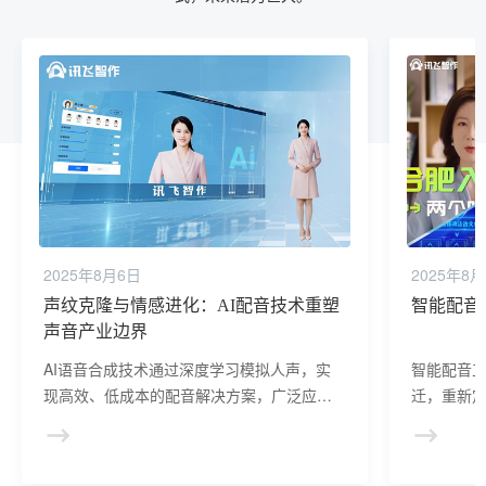
2025年8月6日
2025年8
声纹克隆与情感进化：AI配音技术重塑
智能配音
声音产业边界
AI语音合成技术通过深度学习模拟人声，实
智能配音
现高效、低成本的配音解决方案，广泛应用
迁，重新
于影视、广告、教育等领域。其情感化与个
声优个人经
性化发展为行业带来变革，虽挑战传统职
实现效率
业，但也催生人机协作新模式，未来潜力巨