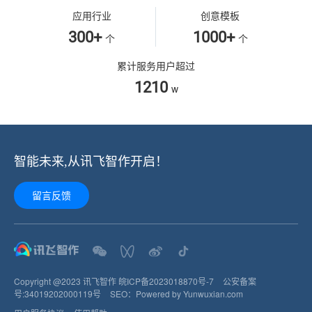
应用行业
创意模板
300+
1000+
个
个
累计服务用户超过
1210
w
智能未来,从讯飞智作开启！
留言反馈
Copyright @2023 讯飞智作
皖ICP备2023018870号-7
公安备案
号:
34019202000119
号
SEO：
Powered by Yunwuxian.com