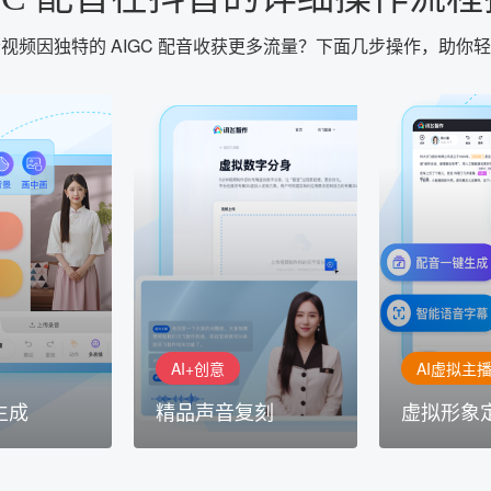
视频因独特的 AIGC 配音收获更多流量？下面几步操作，助你
AI+创意
AI虚拟主播
生成
精品声音复刻
虚拟形象
基于全球领先的
AI+创意：AIGC 能力集中展
的AI音频制作
讯飞智作：让
示窗口，体验 AIGC 给生活
本、选择发音
作者高效生产
和生产带来的改变
成专业音频
AI+创意
AI虚拟主
生成
精品声音复刻
虚拟形象