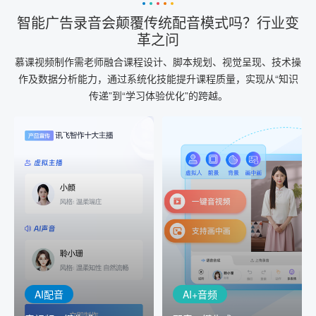
智能广告录音会颠覆传统配音模式吗？行业变
革之问
慕课视频制作需老师融合课程设计、脚本规划、视觉呈现、技术操
作及数据分析能力，通过系统化技能提升课程质量，实现从“知识
传递”到“学习体验优化”的跨越。
AI+音频
AI配音
配音一键生成
音视频一键生成
AI+音频：基于全球领先的
AI+视频：在虚拟"AI演播
TTS能力打造的AI音频制作
室"中输入文本或录音，一
工具，输入文本、选择发
键完成音、视频作品的输
音人即可一键生成专业音
出
频
AI配音
AI+音频