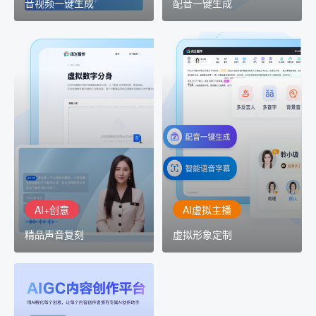
音视频一键生成
配音一键生成
AI+创意
AI虚拟主播
精品声音复刻
虚拟形象定制
AI+创意：AIGC 能力集中
讯飞智作：让每一个内容
展示窗口，体验 AIGC 给
创作者高效生产灵活定制
生活和生产带来的改变
AI+创意
AI虚拟主播
精品声音复刻
虚拟形象定制