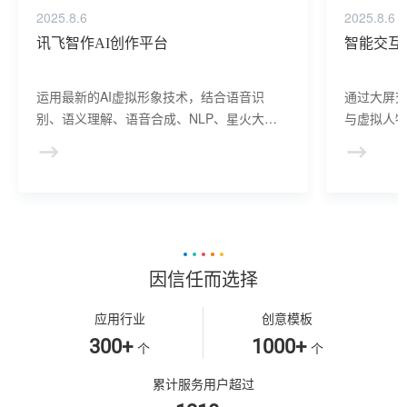
2025.8.6
2025.8.6
讯飞智作AI创作平台
智能交互
运用最新的AI虚拟形象技术，结合语音识
通过大屏
别、语义理解、语音合成、NLP、星火大模
与虚拟人物
型等AI核心技术， 提供虚拟人形象资产构
于业务咨
建、AI驱动、多模态交互的多场景虚拟人产
景，可广
品服务。
等业务领
因信任而选择
应用行业
创意模板
300+
1000+
个
个
累计服务用户超过