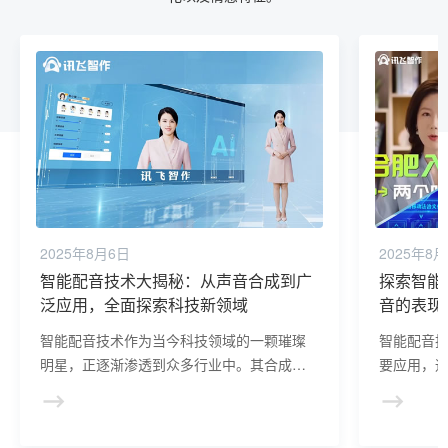
2025年8月6日
2025年8
智能配音技术大揭秘：从声音合成到广
探索智能
泛应用，全面探索科技新领域
音的表现
智能配音技术作为当今科技领域的一颗璀璨
智能配音
明星，正逐渐渗透到众多行业中。其合成过
要应用，
程基于先进的深度学习算法，通过对海量语
进技术，
音数据的学习与分析，模型能够精准地掌握
并赋予声
语音的发音规律、语调变化以及情感特征。