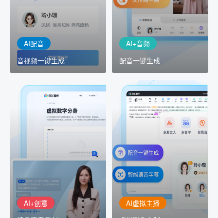
工具，输入文本、选择发
键完成音、视频作品的输
音人即可一键生成专业音
出
频
AI配音
AI+音频
音视频一键生成
配音一键生成
AI+创意
AI虚拟主播
精品声音复刻
虚拟形象定制
AI+创意：AIGC 能力集中
讯飞智作：让每一个内容
展示窗口，体验 AIGC 给
创作者高效生产灵活定制
生活和生产带来的改变
AI+创意
AI虚拟主播