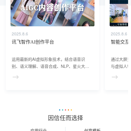
2025.8.6
2025.8.6
讯飞智作AI创作平台
智能交互
运用最新的AI虚拟形象技术，结合语音识
通过大屏
别、语义理解、语音合成、NLP、星火大模
与虚拟人物
型等AI核心技术， 提供虚拟人形象资产构
于业务咨
建、AI驱动、多模态交互的多场景虚拟人产
景，可广
品服务。
等业务领
因信任而选择
应用行业
创意模板