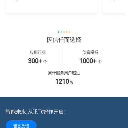
建、AI驱动、多模态交互的多场景虚拟人产
景，可广
品服务。
等业务领
因信任而选择
应用行业
创意模板
300+
1000+
个
个
累计服务用户超过
1210
w
智能未来,从讯飞智作开启！
留言反馈