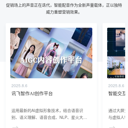
促销场上的声音正在迭代，智能配音作为全新声量载体，正以独特
威力重塑营销效果。
2025.8.6
2025.8.6
讯飞智作AI创作平台
智能交互
运用最新的AI虚拟形象技术，结合语音识
通过大屏
别、语义理解、语音合成、NLP、星火大模
与虚拟人物
型等AI核心技术， 提供虚拟人形象资产构
于业务咨