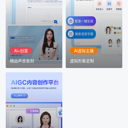
AI+创意
AI虚拟主播
精品声音复刻
虚拟形象定制
AI+创意：AIGC 能力集中
讯飞智作：让每一个内容
展示窗口，体验 AIGC 给
创作者高效生产灵活定制
生活和生产带来的改变
AI+创意
AI虚拟主播
精品声音复刻
虚拟形象定制
AIGC平台
用AI孵化每个创意
讯飞AIGC平台：让每个创
作者都拥有自己的专注AI
创作助手