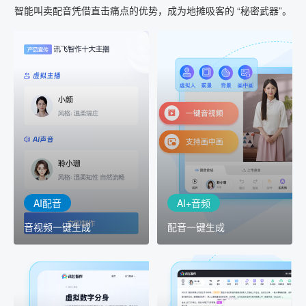
智能叫卖配音凭借直击痛点的优势，成为地摊吸客的 “秘密武器”。
AI+音频
AI配音
配音一键生成
音视频一键生成
AI+音频：基于全球领先的
AI+视频：在虚拟"AI演播
TTS能力打造的AI音频制作
室"中输入文本或录音，一
工具，输入文本、选择发
键完成音、视频作品的输
音人即可一键生成专业音
出
频
AI配音
AI+音频
音视频一键生成
配音一键生成