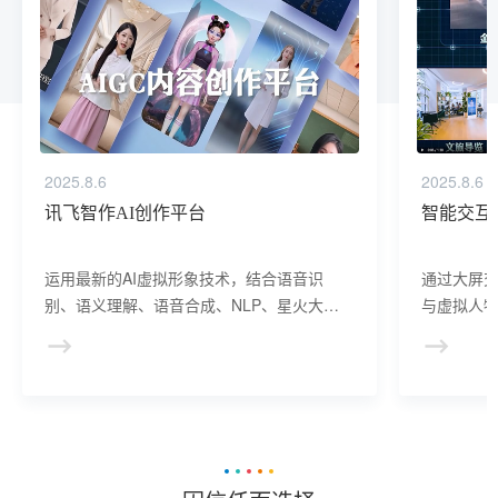
2025.8.6
2025.8.6
讯飞智作AI创作平台
智能交互
运用最新的AI虚拟形象技术，结合语音识
通过大屏
别、语义理解、语音合成、NLP、星火大模
与虚拟人物
型等AI核心技术， 提供虚拟人形象资产构
于业务咨
建、AI驱动、多模态交互的多场景虚拟人产
景，可广
品服务。
等业务领