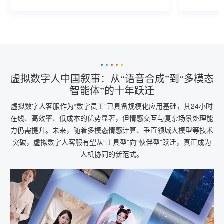
与法律框架。技术狂飙下，唯有建立“情感真
仍需规范。
实性”评估标准与伦理审查机制，才能避免人
的本质正
类在情感数字化浪潮中迷失自我。
虚拟数字人中国叙事：从“语音合成”到“多模态
智能体”的十年跃迁
虚拟数字人客服作为“数字员工”已具备规模化应用基础，其24小时
在线、高效率、低成本的优势显著，但情感交互与复杂场景处理能
力仍需提升。未来，随着多模态情感计算、垂直领域大模型等技术
突破，虚拟数字人客服有望从“工具型”向“伙伴型”跃迁，真正成为
人机协同的新范式。