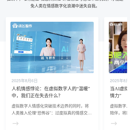
免人类在情感数字化浪潮中迷失自我。
2025年8月6日
2025年8
人机情感悖论：在虚拟数字人的“温暖”
当AI虚
中，我们正在失去什么？
情力”
虚拟数字人情感化突破技术边界的同时，将
虚拟数字
人类推入伦理“恐怖谷”：过度拟真的情感交互
陪伴，将医
模糊人机边界，催生情感依赖与操控风险；
健康管理”
算法偏见与责任归属难题，则挑战社会公平
疗资源不