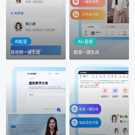
AI+音频：基于全球领先的
AI+视频：在虚拟"AI演播
TTS能力打造的AI音频制作
室"中输入文本或录音，一
工具，输入文本、选择发
键完成音、视频作品的输
音人即可一键生成专业音
出
频
AI配音
AI+音频
音视频一键生成
配音一键生成
AI+创意
AI虚拟主播
精品声音复刻
虚拟形象定制
AI+创意：AIGC 能力集中
讯飞智作：让每一个内容
展示窗口，体验 AIGC 给
创作者高效生产灵活定制
生活和生产带来的改变