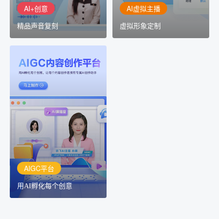
AI+创意
AI虚拟主播
精品声音复刻
虚拟形象定制
AIGC平台
用AI孵化每个创意
讯飞AIGC平台：让每个创
作者都拥有自己的专注AI
创作助手
AIGC平台
用AI孵化每个创意