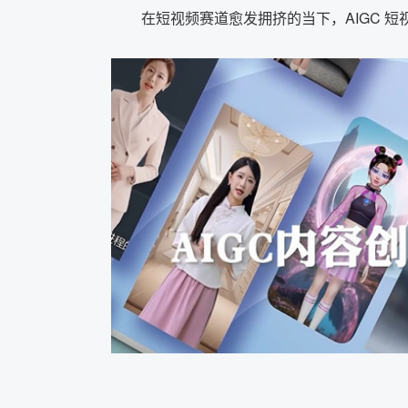
在短视频赛道愈发拥挤的当下，AIGC