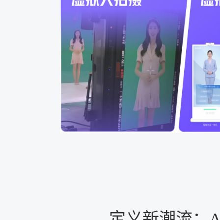
定义新潮流：A