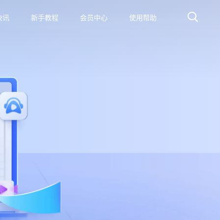
快讯
新手教程
会员中心
使用帮助