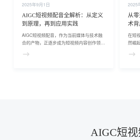
2025年9月1日
202
AIGC短视频配音全解析：从定义
从零
到原理，再到应用实践
术背
AIGC短视频配音，作为当前媒体与技术融
在短视
合的产物，正逐步成为短视频内容创作领域
然崛
的一颗璀璨新星。它不仅仅是一种声音处理
“法术
技术，更是未来短视频内容创作的新趋势。
声，
AIGC