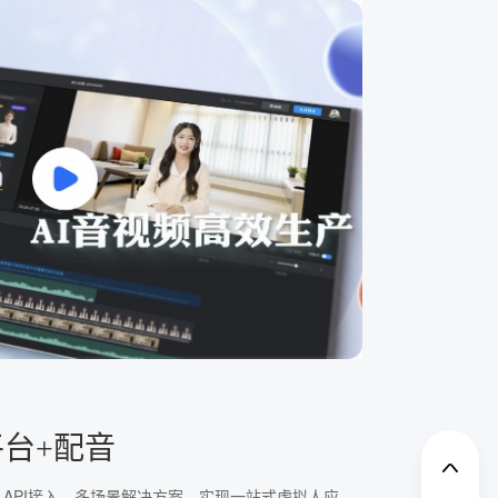
平台+配音
、API接入、多场景解决方案，实现一站式虚拟人应