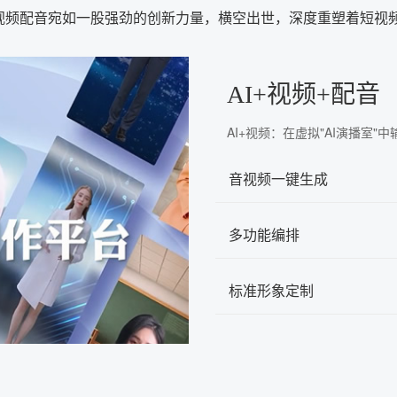
 短视频配音宛如一股强劲的创新力量，横空出世，深度重塑着短视
AI+视频+配音
AI+视频：在虚拟"AI演播室
音视频一键生成
多功能编排
标准形象定制