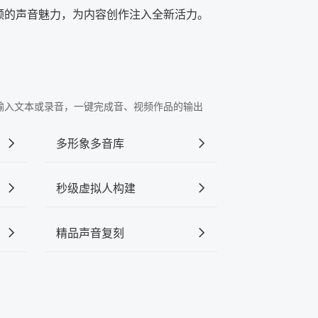
频的声音魅力，为内容创作注入全新活力。
"中输入文本或录音，一键完成音、视频作品的输出
多形象多音库
秒级虚拟人构建
精品声音复刻