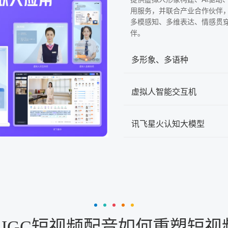
用服务，并联合产业合作伙伴
多模感知、多维表达、情感贯
伴。
多形象、多语种
虚拟人智能交互机
讯飞星火认知大模型
IGC短视频配音如何重塑短