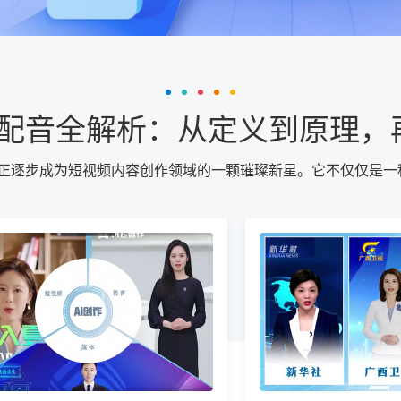
频配音全解析：从定义到原理，
，正逐步成为短视频内容创作领域的一颗璀璨新星。它不仅仅是