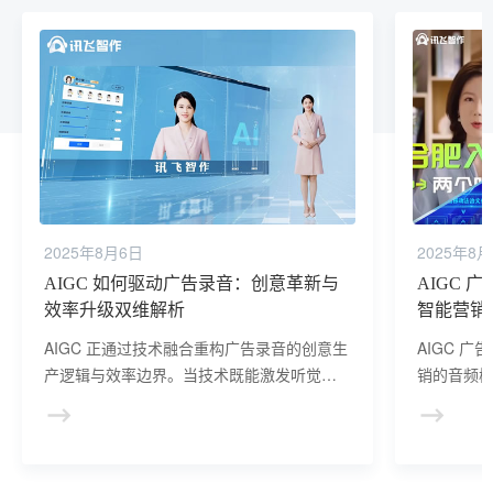
2025年8月6日
2025年8
AIGC 如何驱动广告录音：创意革新与
AIGC
效率升级双维解析
智能营销
AIGC 正通过技术融合重构广告录音的创意生
AIGC 
产逻辑与效率边界。当技术既能激发听觉表
销的音频
达的新可能，又能让营销音频制作进入 “小时
级响应” 时代，广告行业的创意生产范式正迎
来根本性变革。