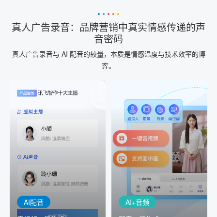
真人广告录音：品牌营销中真实情感传递的声
音密码
真人广告录音与 AI 配音的较量，本质是情感温度与技术效率的博
弈。
AI+音频
AI配音
配音一键生成
音视频一键生成
AI+音频：基于全球领先的
AI+视频：在虚拟"AI演播
TTS能力打造的AI音频制作
室"中输入文本或录音，一
工具，输入文本、选择发
键完成音、视频作品的输
音人即可一键生成专业音
出
频
AI配音
AI+音频