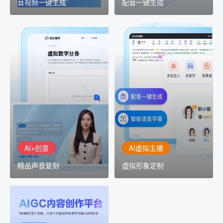
音视频一键生成
配音一键生成
AI+创意
AI虚拟主播
精品声音复刻
虚拟形象定制
AI+创意：AIGC 能力集中
讯飞智作：让每一个内容
展示窗口，体验 AIGC 给
创作者高效生产灵活定制
生活和生产带来的改变
AI+创意
AI虚拟主播
精品声音复刻
虚拟形象定制