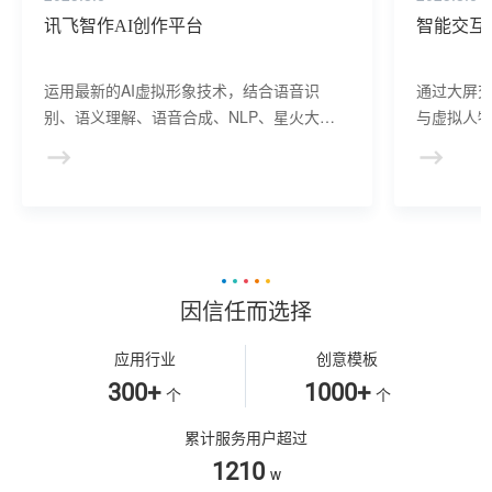
讯飞智作AI创作平台
智能交互
运用最新的AI虚拟形象技术，结合语音识
通过大屏
别、语义理解、语音合成、NLP、星火大模
与虚拟人物
型等AI核心技术， 提供虚拟人形象资产构
于业务咨
建、AI驱动、多模态交互的多场景虚拟人产
景，可广
品服务。
等业务领
因信任而选择
应用行业
创意模板
300+
1000+
个
个
累计服务用户超过
1210
w