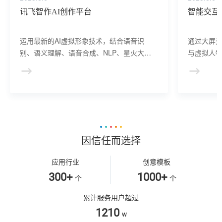
讯飞智作AI创作平台
智能交互
运用最新的AI虚拟形象技术，结合语音识
通过大屏
别、语义理解、语音合成、NLP、星火大模
与虚拟人物
型等AI核心技术， 提供虚拟人形象资产构
于业务咨
建、AI驱动、多模态交互的多场景虚拟人产
景，可广
品服务。
等业务领
因信任而选择
应用行业
创意模板
300+
1000+
个
个
累计服务用户超过
1210
w