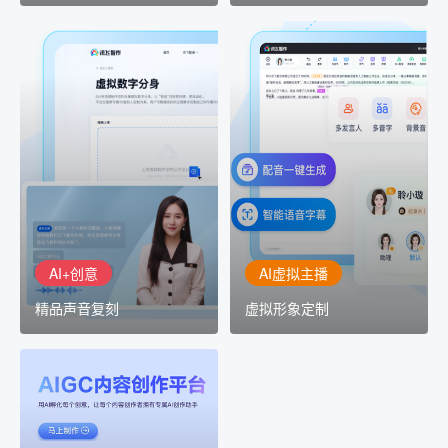
AI+创意
AI虚拟主播
精品声音复刻
虚拟形象定制
AI+创意：AIGC 能力集中
讯飞智作：让每一个内容
展示窗口，体验 AIGC 给
创作者高效生产灵活定制
生活和生产带来的改变
AI+创意
AI虚拟主播
精品声音复刻
虚拟形象定制
AIGC平台