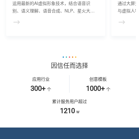
运用最新的AI虚拟形象技术，结合语音识
通过大屏
别、语义理解、语音合成、NLP、星火大模
与虚拟人物
型等AI核心技术， 提供虚拟人形象资产构
于业务咨
建、AI驱动、多模态交互的多场景虚拟人产
景，可广
品服务。
等业务领
因信任而选择
应用行业
创意模板
300+
1000+
个
个
累计服务用户超过
1210
w