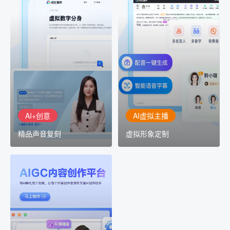
AI+创意
AI虚拟主播
精品声音复刻
虚拟形象定制
AI+创意：AIGC 能力集中
讯飞智作：让每一个内容
展示窗口，体验 AIGC 给
创作者高效生产灵活定制
生活和生产带来的改变
AI+创意
AI虚拟主播
精品声音复刻
虚拟形象定制
AIGC平台
用AI孵化每个创意
讯飞AIGC平台：让每个创