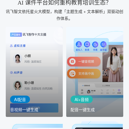
AI 课件平台如何重构教育培训生态？
讯飞智文依托星火大模型，构建「主题生成 + 文本解析」双驱动创
作体系。
AI+音频
AI配音
配音一键生成
音视频一键生成
AI+音频：基于全球领先的
AI+视频：在虚拟"AI演播
TTS能力打造的AI音频制作
室"中输入文本或录音，一
工具，输入文本、选择发
键完成音、视频作品的输
音人即可一键生成专业音
出
频
AI配音
AI+音频
音视频一键生成
配音一键生成