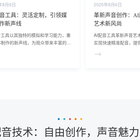
5年8月6日
2025年8月6日
配音工具：灵活定制，引领媒
革新声音创作：A
作新声线
艺术新风尚
配音工具以其独特的模拟和学习能力，重
AI配音工具革新声音艺
体制作的新声线，为观众带来丰富的听
实现快速精准配音，提
验，同时提高制作效率，降低成本，展
展的声音创作空间，探
度的可定制性和可扩展性。
力。
配音技术：自由创作，声音魅