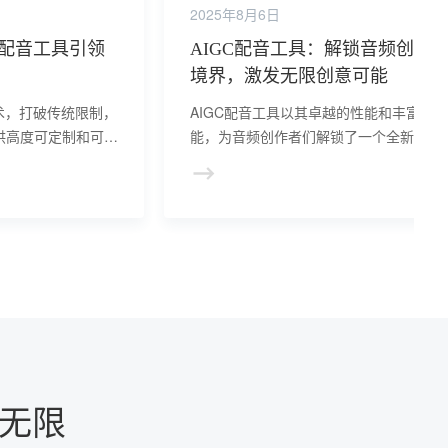
2025年8月6日
I配音工具引领
AIGC配音工具：解锁音频创作
境界，激发无限创意可能
术，打破传统限制，
AIGC配音工具以其卓越的性能和丰富的
供高度可定制和可扩
能，为音频创作者们解锁了一个全新的创
索声音艺术的无限魅
境界。它让音频创作变得更加简单、高效
同时也为创作者提供了更多的创作灵感和
能性。
力无限