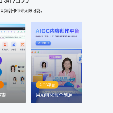
为音频创作带来无限可能。
AIGC平台
用AI孵化每个创意
定制
讯飞AIGC平台：让每个创
每一个内容创
作者都拥有自己的专注AI创
灵活定制
作助手
播
AIGC平台
定制
用AI孵化每个创意