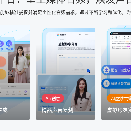
，能够精准捕捉并满足个性化音频需求，通过不断学习和优化，
AI+创意
AI虚拟主播
生成
精品声音复刻
虚拟形象
基于全球领先的
AI+创意：AIGC 能力集中展
的AI音频制作
讯飞智作：让
示窗口，体验 AIGC 给生活
本、选择发音
作者高效生产
和生产带来的改变
成专业音频
AI+创意
AI虚拟主
生成
精品声音复刻
虚拟形象