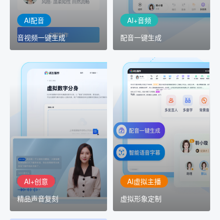
AI配音
AI+音频
音视频一键生成
配音一键生成
AI+创意
AI虚拟主播
精品声音复刻
虚拟形象定制
AI+创意：AIGC 能力集中
讯飞智作：让每一个内容
展示窗口，体验 AIGC 给
创作者高效生产灵活定制
生活和生产带来的改变
AI+创意
AI虚拟主播
精品声音复刻
虚拟形象定制