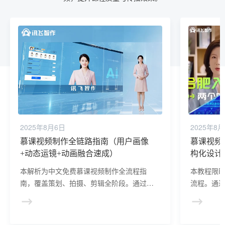
2025年8月6日
2025年8
慕课视频制作全链路指南（用户画像
慕课视频
+动态运镜+动画融合速成）
构化设计
本解析为中文免费慕课视频制作全流程指
本教程限
南，覆盖策划、拍摄、剪辑全阶段。通过低
流程。通
成本方案、软件进阶技巧及问题优化方法，
题急救技
助力用户快速掌握核心技能，零成本产出逻
摄、剪辑
辑清晰、画面专业的慕课视频，提升课程质
画面专业