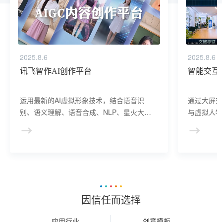
2025.8.6
2025.8.6
讯飞智作AI创作平台
智能交互
运用最新的AI虚拟形象技术，结合语音识
通过大屏
别、语义理解、语音合成、NLP、星火大模
与虚拟人物
型等AI核心技术， 提供虚拟人形象资产构
于业务咨
建、AI驱动、多模态交互的多场景虚拟人产
景，可广
品服务。
等业务领
因信任而选择
应用行业
创意模板