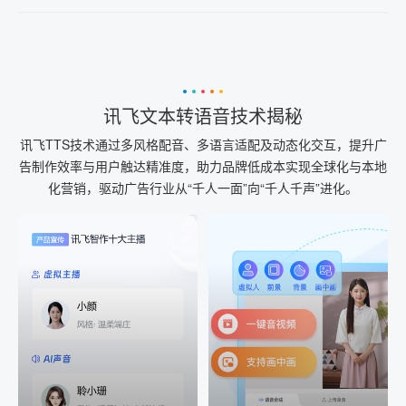
讯飞文本转语音技术揭秘
讯飞TTS技术通过多风格配音、多语言适配及动态化交互，提升广
告制作效率与用户触达精准度，助力品牌低成本实现全球化与本地
化营销，驱动广告行业从“千人一面”向“千人千声”进化。
AI+音频
AI配音
配音一键生成
音视频一键生成
AI+音频：基于全球领先的
AI+视频：在虚拟"AI演播
TTS能力打造的AI音频制作
室"中输入文本或录音，一
工具，输入文本、选择发
键完成音、视频作品的输
音人即可一键生成专业音
出
频