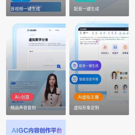
音视频一键生成
配音一键生成
AI+创意
AI虚拟主播
精品声音复刻
虚拟形象定制
AI+创意：AIGC 能力集中
讯飞智作：让每一个内容
展示窗口，体验 AIGC 给
创作者高效生产灵活定制
生活和生产带来的改变
AI+创意
AI虚拟主播
精品声音复刻
虚拟形象定制