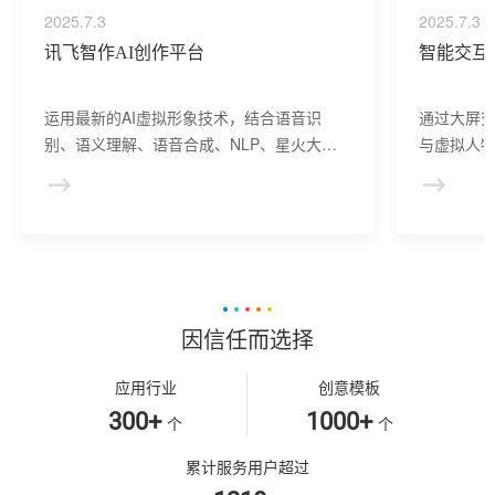
2025.7.3
2025.7.3
讯飞智作AI创作平台
智能交互
运用最新的AI虚拟形象技术，结合语音识
通过大屏
别、语义理解、语音合成、NLP、星火大模
与虚拟人物
型等AI核心技术， 提供虚拟人形象资产构
于业务咨
建、AI驱动、多模态交互的多场景虚拟人产
景，可广
品服务。
等业务领
因信任而选择
应用行业
创意模板
300+
1000+
个
个
累计服务用户超过