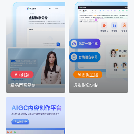
AI+创意
AI虚拟主播
精品声音复刻
虚拟形象定制
AI+创意：AIGC 能力集中
讯飞智作：让每一个内容
展示窗口，体验 AIGC 给
创作者高效生产灵活定制
生活和生产带来的改变
AI+创意
AI虚拟主播
精品声音复刻
虚拟形象定制
AIGC平台
用AI孵化每个创意