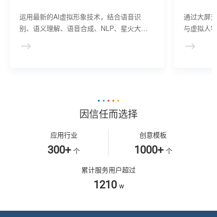
运用最新的AI虚拟形象技术，结合语音识
通过大屏
别、语义理解、语音合成、NLP、星火大模
与虚拟人物
型等AI核心技术， 提供虚拟人形象资产构
于业务咨
建、AI驱动、多模态交互的多场景虚拟人产
景，可广
品服务。
等业务领
因信任而选择
应用行业
创意模板
300+
1000+
个
个
累计服务用户超过
1210
w