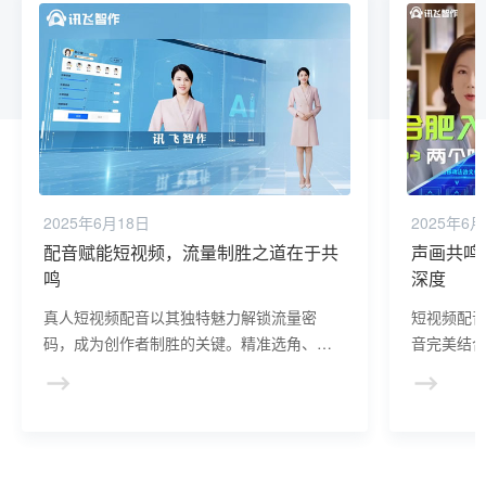
2025年6月18日
2025年6月
配音赋能短视频，流量制胜之道在于共
声画共鸣
鸣
深度
真人短视频配音以其独特魅力解锁流量密
短视频配
码，成为创作者制胜的关键。精准选角、细
音完美结
腻表演与声音处理相结合，提升视频艺术价
品艺术价
值，引发观众共鸣，推动广泛传播。