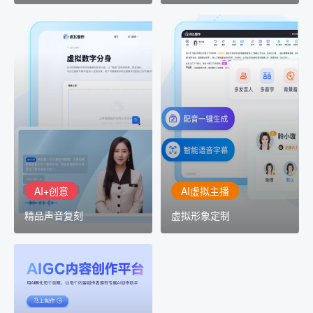
AI+创意
AI虚拟主播
精品声音复刻
虚拟形象定制
AI+创意：AIGC 能力集中
讯飞智作：让每一个内容
展示窗口，体验 AIGC 给
创作者高效生产灵活定制
生活和生产带来的改变
AI+创意
AI虚拟主播
精品声音复刻
虚拟形象定制
AIGC平台