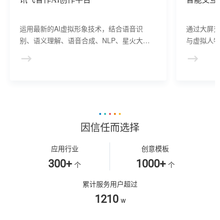
运用最新的AI虚拟形象技术，结合语音识
通过大屏
别、语义理解、语音合成、NLP、星火大模
与虚拟人物
型等AI核心技术， 提供虚拟人形象资产构
于业务咨
建、AI驱动、多模态交互的多场景虚拟人产
景，可广
品服务。
等业务领
因信任而选择
应用行业
创意模板
300+
1000+
个
个
累计服务用户超过
1210
w