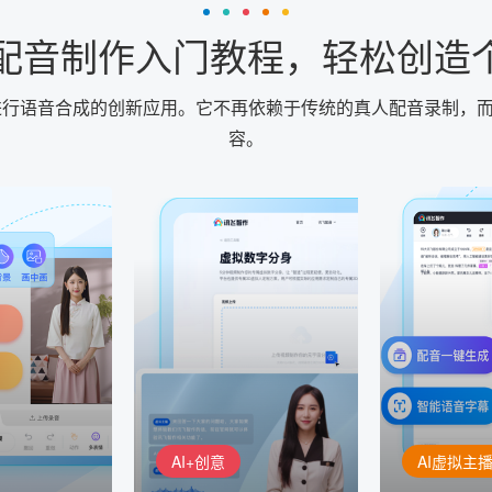
I配音制作入门教程，轻松创造
音进行语音合成的创新应用。它不再依赖于传统的真人配音录制，
容。
AI+创意
AI虚拟主播
生成
精品声音复刻
虚拟形象
基于全球领先的
AI+创意：AIGC 能力集中展
的AI音频制作
讯飞智作：让
示窗口，体验 AIGC 给生活
本、选择发音
作者高效生产
和生产带来的改变
成专业音频
AI+创意
AI虚拟主