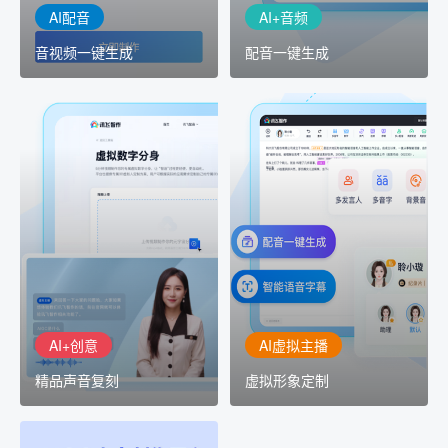
AI配音
AI+音频
音视频一键生成
配音一键生成
AI+创意
AI虚拟主播
精品声音复刻
虚拟形象定制
AI+创意：AIGC 能力集中
讯飞智作：让每一个内容
展示窗口，体验 AIGC 给
创作者高效生产灵活定制
生活和生产带来的改变
AI+创意
AI虚拟主播
精品声音复刻
虚拟形象定制