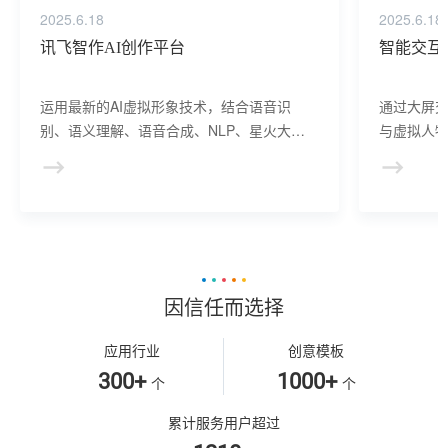
2025.6.18
2025.6.18
讯飞智作AI创作平台
智能交互
运用最新的AI虚拟形象技术，结合语音识
通过大屏
别、语义理解、语音合成、NLP、星火大模
与虚拟人物
型等AI核心技术， 提供虚拟人形象资产构
于业务咨
建、AI驱动、多模态交互的多场景虚拟人产
景，可广
品服务。
等业务领
因信任而选择
应用行业
创意模板
300+
1000+
个
个
累计服务用户超过