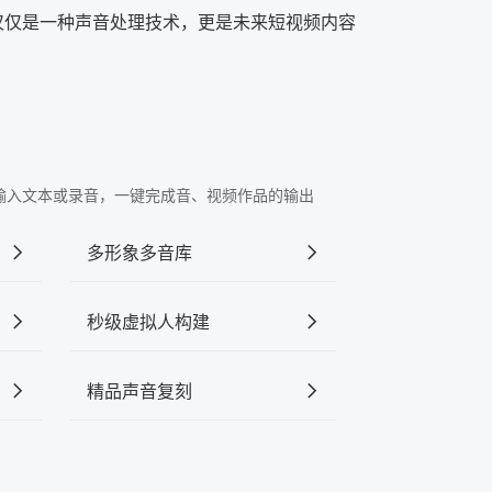
仅仅是一种声音处理技术，更是未来短视频内容
"中输入文本或录音，一键完成音、视频作品的输出
多形象多音库
秒级虚拟人构建
精品声音复刻