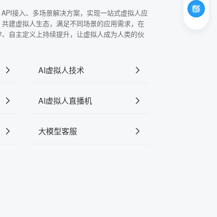
、API接入、多场景解决方案，实现一站式虚拟人应
，共建虚拟人生态，满足不同场景的应用需求，在
穿、自主定义上持续提升，让虚拟人成为人类的伙
AI虚拟人技术
AI虚拟人直播机
大模型客服