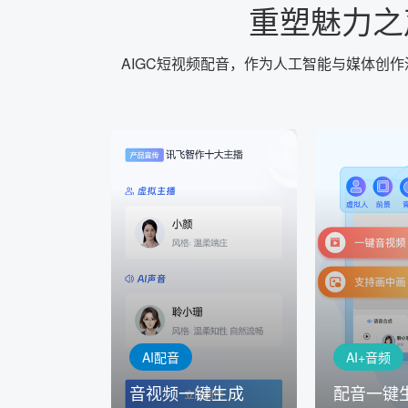
重塑魅力之
AIGC短视频配音，作为人工智能与媒体创
AI+音频
AI配音
配音一键
音视频一键生成
AI+音频：
AI+视频：在虚拟"AI演播
TTS能力打造
室"中输入文本或录音，一
工具，输入文
键完成音、视频作品的输出
人即可一键生
AI配音
AI+音频
音视频一键生成
配音一键