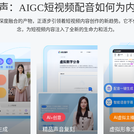
声：AIGC短视频配音如何为
作深度融合的产物，正逐步引领着短视频内容创作的新趋势。它
念，为短视频内容注入了全新的生命力和活力。
AI+创意
AI虚拟主播
生成
精品声音复刻
虚拟形象
基于全球领先的
AI+创意：AIGC 能力集中展
的AI音频制作
讯飞智作：让
示窗口，体验 AIGC 给生活
本、选择发音
作者高效生产
和生产带来的改变
成专业音频
AI+创意
AI虚拟主
生成
精品声音复刻
虚拟形象