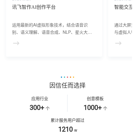
讯飞智作AI创作平台
智能交互
运用最新的AI虚拟形象技术，结合语音识
通过大屏
别、语义理解、语音合成、NLP、星火大模
与虚拟人物
型等AI核心技术， 提供虚拟人形象资产构
于业务咨
建、AI驱动、多模态交互的多场景虚拟人产
景，可广
品服务。
等业务领
因信任而选择
应用行业
创意模板
300+
1000+
个
个
累计服务用户超过
1210
w