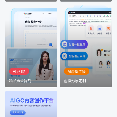
AI+创意
AI虚拟主播
精品声音复刻
虚拟形象定制
AI+创意：AIGC 能力集中
讯飞智作：让每一个内容
展示窗口，体验 AIGC 给
创作者高效生产灵活定制
生活和生产带来的改变
AI+创意
AI虚拟主播
精品声音复刻
虚拟形象定制
AIGC平台