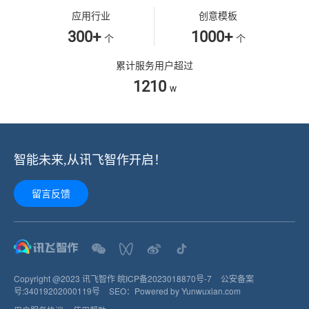
应用行业
创意模板
300+
1000+
个
个
累计服务用户超过
1210
w
智能未来,从讯飞智作开启！
留言反馈
Copyright @2023 讯飞智作
皖ICP备2023018870号-7
公安备案
号:
34019202000119
号
SEO：
Powered by Yunwuxian.com