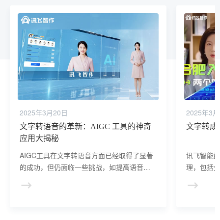
2025年3月20日
2025年3月
文字转语音的革新：AIGC 工具的神奇
文字转成
应用大揭秘
AIGC工具在文字转语音方面已经取得了显著
讯飞智能
的成功，但仍面临一些挑战，如提高语音识
理，包括
别的准确率、减少噪声和背景声对识别的影
骤，以提
响、提高语音合成的自然度和逼真度等。未
利用AIG
来，随着技术的不断进步和应用的深入拓
后的文本
展，讯飞AI配音工具在文字转语音方面将呈
常包括频