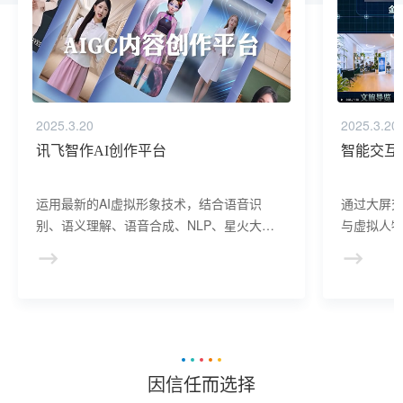
2025.3.20
2025.3.20
讯飞智作AI创作平台
智能交互
运用最新的AI虚拟形象技术，结合语音识
通过大屏
别、语义理解、语音合成、NLP、星火大模
与虚拟人物
型等AI核心技术， 提供虚拟人形象资产构
于业务咨
建、AI驱动、多模态交互的多场景虚拟人产
景，可广
品服务。
等业务领
因信任而选择