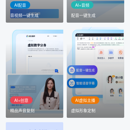
AI配音
AI+音频
音视频一键生成
配音一键生成
AI+创意
AI虚拟主播
精品声音复刻
虚拟形象定制
AI+创意：AIGC 能力集中
讯飞智作：让每一个内容
展示窗口，体验 AIGC 给
创作者高效生产灵活定制
生活和生产带来的改变
AI+创意
AI虚拟主播
精品声音复刻
虚拟形象定制