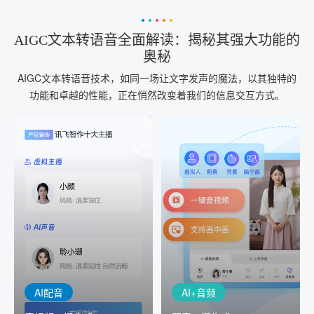
AIGC文本转语音全面解读：揭秘其强大功能的
奥秘
AIGC文本转语音技术，如同一场让文字发声的魔法，以其独特的
功能和卓越的性能，正在悄然改变着我们的信息交互方式。
AI+音频
AI配音
配音一键生成
音视频一键生成
AI+音频：基于全球领先的
AI+视频：在虚拟"AI演播
TTS能力打造的AI音频制作
室"中输入文本或录音，一
工具，输入文本、选择发
键完成音、视频作品的输
音人即可一键生成专业音
出
频
AI配音
AI+音频