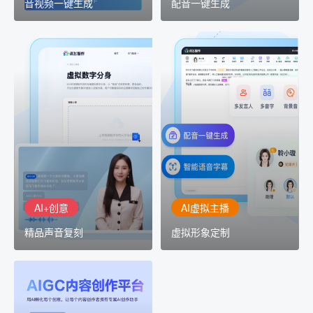
音视频一键生成
配音一键生成
AI+创意
AI虚拟主播
精品声音复刻
虚拟形象定制
AI+创意：AIGC 能力集中
讯飞智作：让每一个内容
展示窗口，体验 AIGC 给
创作者高效生产灵活定制
生活和生产带来的改变
AI+创意
AI虚拟主播
精品声音复刻
虚拟形象定制