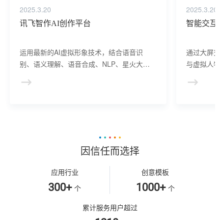
2025.3.20
2025.3.20
讯飞智作AI创作平台
智能交互
运用最新的AI虚拟形象技术，结合语音识
通过大屏
别、语义理解、语音合成、NLP、星火大模
与虚拟人物
型等AI核心技术， 提供虚拟人形象资产构
于业务咨
建、AI驱动、多模态交互的多场景虚拟人产
景，可广
品服务。
等业务领
因信任而选择
应用行业
创意模板
300+
1000+
个
个
累计服务用户超过