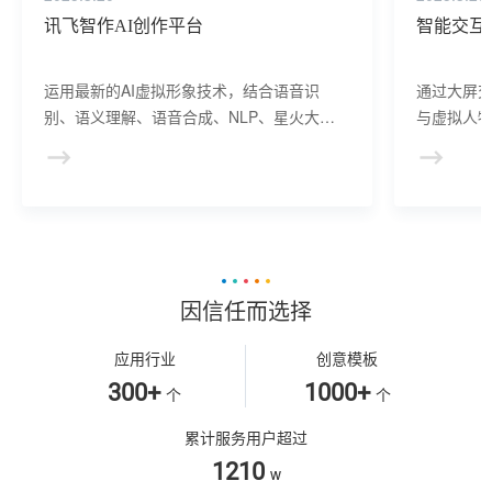
讯飞智作AI创作平台
智能交互
运用最新的AI虚拟形象技术，结合语音识
通过大屏
别、语义理解、语音合成、NLP、星火大模
与虚拟人物
型等AI核心技术， 提供虚拟人形象资产构
于业务咨
建、AI驱动、多模态交互的多场景虚拟人产
景，可广
品服务。
等业务领
因信任而选择
应用行业
创意模板
300+
1000+
个
个
累计服务用户超过
1210
w