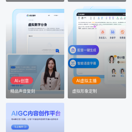
AI+创意
AI虚拟主播
精品声音复刻
虚拟形象定制
AI+创意：AIGC 能力集中
讯飞智作：让每一个内容
展示窗口，体验 AIGC 给
创作者高效生产灵活定制
生活和生产带来的改变
AI+创意
AI虚拟主播
精品声音复刻
虚拟形象定制
AIGC平台