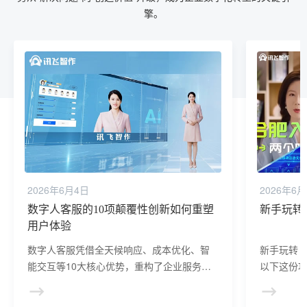
擎。
2026年6月4日
2026年6
数字人客服的10项颠覆性创新如何重塑
新手玩转
用户体验
数字人客服凭借全天候响应、成本优化、智
新手玩转 
能交互等10大核心优势，重构了企业服务的
以下这份
效率与体验边界。其不仅解决了传统客服人
力成本高、响应慢等痛点，更通过数据驱动