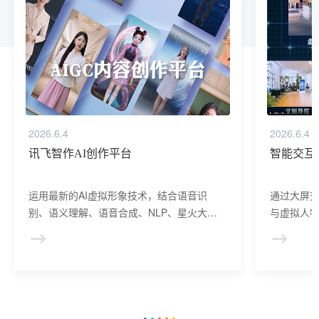
2026.6.4
2026.6.4
讯飞智作AI创作平台
智能交互
运用最新的AI虚拟形象技术，结合语音识
通过大屏
别、语义理解、语音合成、NLP、星火大模
与虚拟人物
型等AI核心技术， 提供虚拟人形象资产构
于业务咨
建、AI驱动、多模态交互的多场景虚拟人产
景，可广
品服务。
等业务领