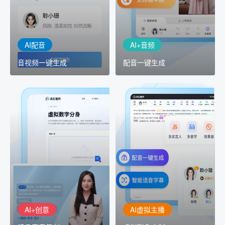
工具，输入文本、选择发
键完成音、视频作品的输
音人即可一键生成专业音
出
频
AI配音
AI+音频
音视频一键生成
配音一键生成
AI+创意
AI虚拟主播
精品声音复刻
虚拟形象定制
AI+创意：AIGC 能力集中
讯飞智作：让每一个内容
展示窗口，体验 AIGC 给
创作者高效生产灵活定制
生活和生产带来的改变
AI+创意
AI虚拟主播