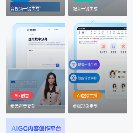
音视频一键生成
配音一键生成
AI+创意
AI虚拟主播
精品声音复刻
虚拟形象定制
AI+创意：AIGC 能力集中
讯飞智作：让每一个内容
展示窗口，体验 AIGC 给
创作者高效生产灵活定制
生活和生产带来的改变
AI+创意
AI虚拟主播
精品声音复刻
虚拟形象定制