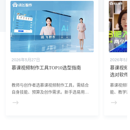
2026年5月27日
2026年5月
慕课视频制作工具TOP10选型指南
慕课视频
选对软件
教师与创作者选慕课视频制作工具，需结合
慕课视频
自身技能、预算及创作需求。新手选易用软
能、教学
件，有基础者选功能强大者，团队选协作平
易用软件
台，以实现高效优质创作。
制作则选
制作。