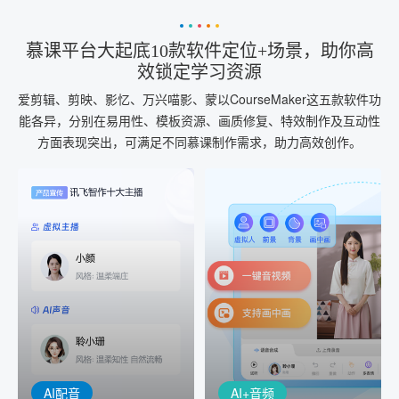
慕课平台大起底10款软件定位+场景，助你高
效锁定学习资源
爱剪辑、剪映、影忆、万兴喵影、蒙以CourseMaker这五款软件功
能各异，分别在易用性、模板资源、画质修复、特效制作及互动性
方面表现突出，可满足不同慕课制作需求，助力高效创作。
AI+音频
AI配音
配音一键生成
音视频一键生成
AI+音频：基于全球领先的
AI+视频：在虚拟"AI演播
TTS能力打造的AI音频制作
室"中输入文本或录音，一
工具，输入文本、选择发
键完成音、视频作品的输
音人即可一键生成专业音
出
频
AI配音
AI+音频