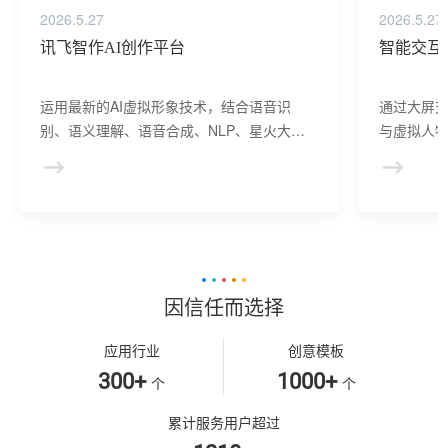
2026.5.27
2026.5.27
讯飞智作AI创作平台
智能交互
运用最新的AI虚拟形象技术，结合语音识
通过大屏
别、语义理解、语音合成、NLP、星火大模
与虚拟人物
型等AI核心技术， 提供虚拟人形象资产构
于业务咨
建、AI驱动、多模态交互的多场景虚拟人产
景，可广
品服务。
等业务领
因信任而选择
应用行业
创意模板
300+
1000+
个
个
累计服务用户超过