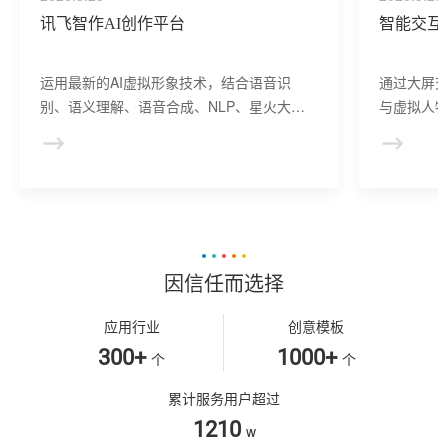
讯飞智作AI创作平台
智能交互
运用最新的AI虚拟形象技术，结合语音识
通过大屏
别、语义理解、语音合成、NLP、星火大模
与虚拟人物
型等AI核心技术， 提供虚拟人形象资产构
于业务咨
建、AI驱动、多模态交互的多场景虚拟人产
景，可广
品服务。
等业务领
因信任而选择
应用行业
创意模板
300+
1000+
个
个
累计服务用户超过
1210
w