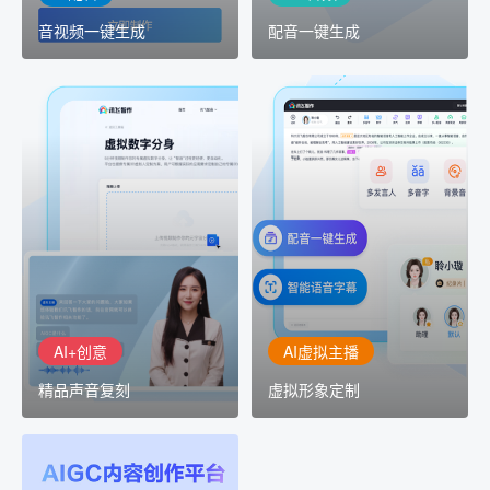
音视频一键生成
配音一键生成
AI+创意
AI虚拟主播
精品声音复刻
虚拟形象定制
AI+创意：AIGC 能力集中
讯飞智作：让每一个内容
展示窗口，体验 AIGC 给
创作者高效生产灵活定制
生活和生产带来的改变
AI+创意
AI虚拟主播
精品声音复刻
虚拟形象定制