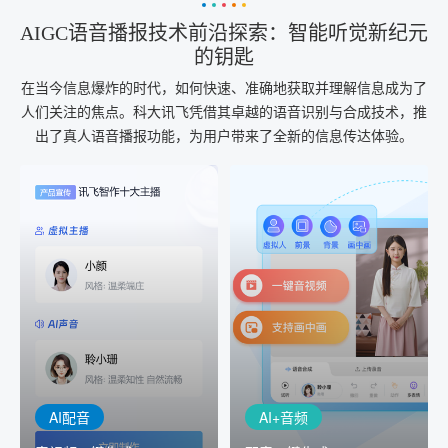
AIGC语音播报技术前沿探索：智能听觉新纪元
的钥匙
在当今信息爆炸的时代，如何快速、准确地获取并理解信息成为了
人们关注的焦点。科大讯飞凭借其卓越的语音识别与合成技术，推
出了真人语音播报功能，为用户带来了全新的信息传达体验。
AI+音频
AI配音
配音一键生成
音视频一键生成
AI+音频：基于全球领先的
AI+视频：在虚拟"AI演播
TTS能力打造的AI音频制作
室"中输入文本或录音，一
工具，输入文本、选择发
键完成音、视频作品的输
音人即可一键生成专业音
出
频
AI配音
AI+音频