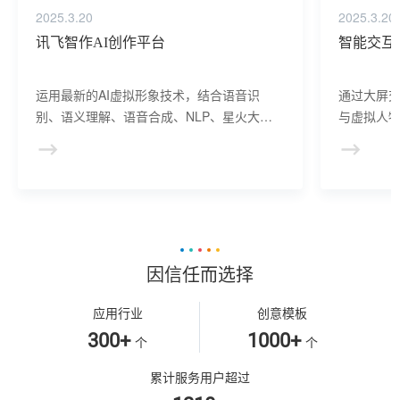
2025.3.20
2025.3.20
讯飞智作AI创作平台
智能交互
运用最新的AI虚拟形象技术，结合语音识
通过大屏
别、语义理解、语音合成、NLP、星火大模
与虚拟人物
型等AI核心技术， 提供虚拟人形象资产构
于业务咨
建、AI驱动、多模态交互的多场景虚拟人产
景，可广
品服务。
等业务领
因信任而选择
应用行业
创意模板
300+
1000+
个
个
累计服务用户超过