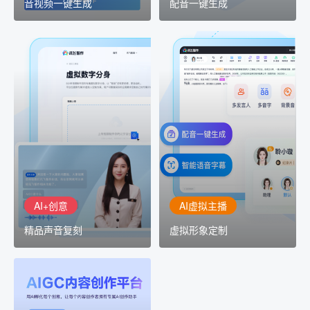
音视频一键生成
配音一键生成
AI+创意
AI虚拟主播
精品声音复刻
虚拟形象定制
AI+创意：AIGC 能力集中
讯飞智作：让每一个内容
展示窗口，体验 AIGC 给
创作者高效生产灵活定制
生活和生产带来的改变
AI+创意
AI虚拟主播
精品声音复刻
虚拟形象定制