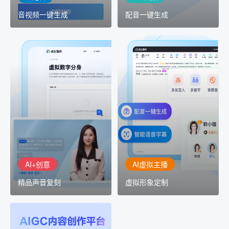
音视频一键生成
配音一键生成
AI+创意
AI虚拟主播
精品声音复刻
虚拟形象定制
AI+创意：AIGC 能力集中
讯飞智作：让每一个内容
展示窗口，体验 AIGC 给
创作者高效生产灵活定制
生活和生产带来的改变
AI+创意
AI虚拟主播
精品声音复刻
虚拟形象定制