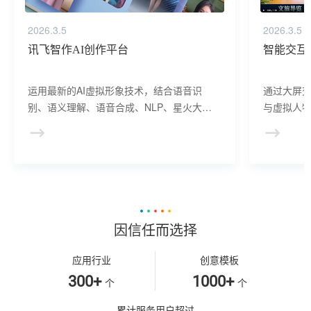
2026.3.5
2026.3.5
讯飞智作AI创作平台
智能交互
运用最新的AI虚拟形象技术，结合语音识
通过大屏
别、语义理解、语音合成、NLP、星火大模
与虚拟人物
型等AI核心技术， 提供虚拟人形象资产构
于业务咨
建、AI驱动、多模态交互的多场景虚拟人产
景，可广
品服务。
等业务领
因信任而选择
应用行业
创意模板
300+
1000+
个
个
累计服务用户超过