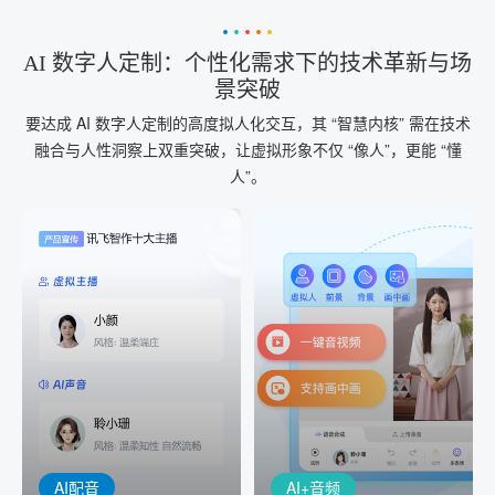
AI 数字人定制：个性化需求下的技术革新与场
景突破
要达成 AI 数字人定制的高度拟人化交互，其 “智慧内核” 需在技术
融合与人性洞察上双重突破，让虚拟形象不仅 “像人”，更能 “懂
人”。
AI+音频
AI配音
配音一键生成
音视频一键生成
AI+音频：基于全球领先的
AI+视频：在虚拟"AI演播
TTS能力打造的AI音频制作
室"中输入文本或录音，一
工具，输入文本、选择发
键完成音、视频作品的输
音人即可一键生成专业音
出
频
AI配音
AI+音频