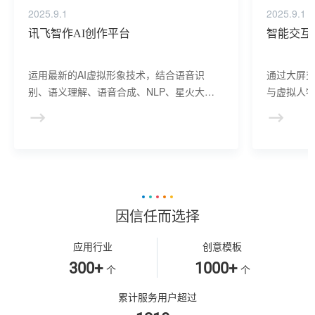
2025.9.1
2025.9.1
讯飞智作AI创作平台
智能交互
运用最新的AI虚拟形象技术，结合语音识
通过大屏
别、语义理解、语音合成、NLP、星火大模
与虚拟人物
型等AI核心技术， 提供虚拟人形象资产构
于业务咨
建、AI驱动、多模态交互的多场景虚拟人产
景，可广
品服务。
等业务领
因信任而选择
应用行业
创意模板
300+
1000+
个
个
累计服务用户超过