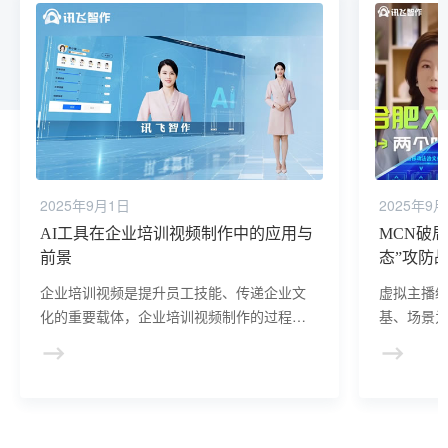
2025年9月1日
2025年9
AI工具在企业培训视频制作中的应用与
MCN破
前景
态”攻防
企业培训视频是提升员工技能、传递企业文
虚拟主播经
化的重要载体，企业培训视频制作的过程中
基、场景为
需要建立标准化SOP文档，确保每个环节可
增效、垂
追溯、可复用。
字人赛道
场先机。