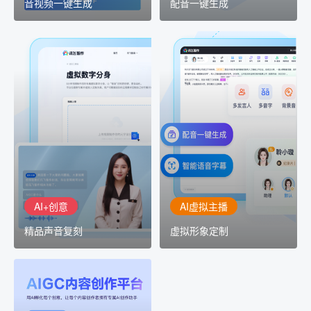
音视频一键生成
配音一键生成
AI+创意
AI虚拟主播
精品声音复刻
虚拟形象定制
AI+创意：AIGC 能力集中
讯飞智作：让每一个内容
展示窗口，体验 AIGC 给
创作者高效生产灵活定制
生活和生产带来的改变
AI+创意
AI虚拟主播
精品声音复刻
虚拟形象定制