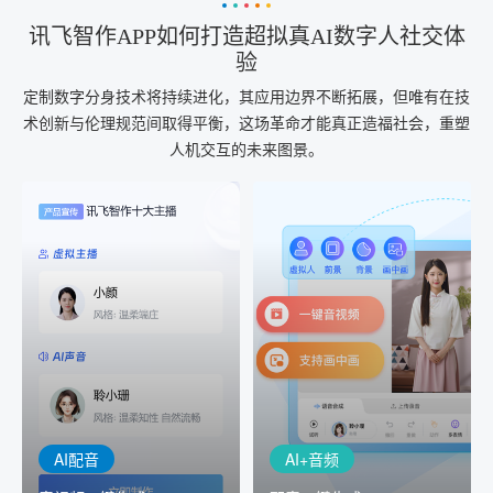
讯飞智作APP如何打造超拟真AI数字人社交体
验
定制数字分身技术将持续进化，其应用边界不断拓展，但唯有在技
术创新与伦理规范间取得平衡，这场革命才能真正造福社会，重塑
人机交互的未来图景。
AI+音频
AI配音
配音一键生成
音视频一键生成
AI+音频：基于全球领先的
AI+视频：在虚拟"AI演播
TTS能力打造的AI音频制作
室"中输入文本或录音，一
工具，输入文本、选择发
键完成音、视频作品的输
音人即可一键生成专业音
出
频
AI配音
AI+音频