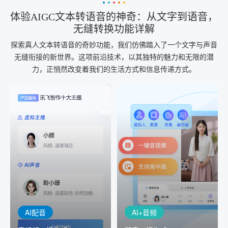
体验AIGC文本转语音的神奇：从文字到语音，
无缝转换功能详解
探索真人文本转语音的奇妙功能，我们仿佛踏入了一个文字与声音
无缝衔接的新世界。这项前沿技术，以其独特的魅力和无限的潜
力，正悄然改变着我们的生活方式和信息传递方式。
AI+音频
AI配音
配音一键生成
音视频一键生成
AI+音频：基于全球领先的
AI+视频：在虚拟"AI演播
TTS能力打造的AI音频制作
室"中输入文本或录音，一
工具，输入文本、选择发
键完成音、视频作品的输
音人即可一键生成专业音
出
频
AI配音
AI+音频