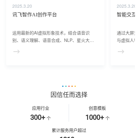
2025.3.20
2025.3.20
讯飞智作AI创作平台
智能交互
运用最新的AI虚拟形象技术，结合语音识
通过大屏
别、语义理解、语音合成、NLP、星火大模
与虚拟人物
型等AI核心技术， 提供虚拟人形象资产构
于业务咨
建、AI驱动、多模态交互的多场景虚拟人产
景，可广
品服务。
等业务领
因信任而选择
应用行业
创意模板
300+
1000+
个
个
累计服务用户超过