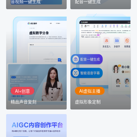
音视频一键生成
配音一键生成
AI+创意
AI虚拟主播
精品声音复刻
虚拟形象定制
AI+创意：AIGC 能力集中
讯飞智作：让每一个内容
展示窗口，体验 AIGC 给
创作者高效生产灵活定制
生活和生产带来的改变
AI+创意
AI虚拟主播
精品声音复刻
虚拟形象定制