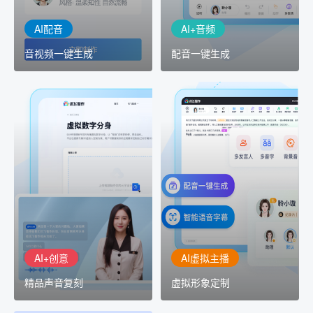
AI配音
AI+音频
音视频一键生成
配音一键生成
AI+创意
AI虚拟主播
精品声音复刻
虚拟形象定制
AI+创意：AIGC 能力集中
讯飞智作：让每一个内容
展示窗口，体验 AIGC 给
创作者高效生产灵活定制
生活和生产带来的改变
AI+创意
AI虚拟主播
精品声音复刻
虚拟形象定制