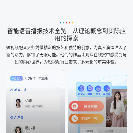
智能语音播报技术全览：从理论概念到实际应
用的探索
短视频配音大师凭借精湛的技艺和独特的创意，为真人演绎注入了
新的活力，解锁了无限可能。他们的作品让观众在欣赏中感受到角
色的内心世界，为短视频行业带来了多元化的审美体验。
AI+音频
AI配音
配音一键生成
音视频一键生成
AI+音频：基于全球领先的
AI+视频：在虚拟"AI演播
TTS能力打造的AI音频制作
室"中输入文本或录音，一
工具，输入文本、选择发
键完成音、视频作品的输
音人即可一键生成专业音
出
频