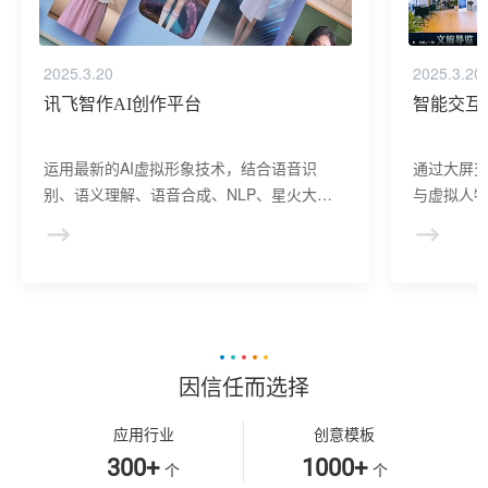
2025.3.20
2025.3.20
讯飞智作AI创作平台
智能交互
运用最新的AI虚拟形象技术，结合语音识
通过大屏
别、语义理解、语音合成、NLP、星火大模
与虚拟人物
型等AI核心技术， 提供虚拟人形象资产构
于业务咨
建、AI驱动、多模态交互的多场景虚拟人产
景，可广
品服务。
等业务领
因信任而选择
应用行业
创意模板
300+
1000+
个
个