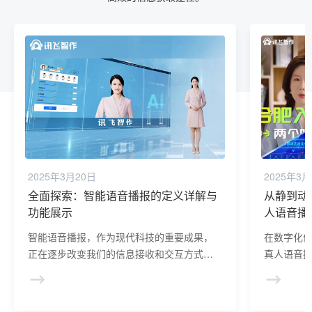
2025年3月20日
2025年3月
全面探索：智能语音播报的定义详解与
从静到动
功能展示
人语音播
智能语音播报，作为现代科技的重要成果，
在数字化
正在逐步改变我们的信息接收和交互方式。
真人语音
它是一种将文本信息转化为语音并播放出来
音的跨越
的技术，能够实现人与机器之间的无缝沟
通，为用户提供更加便捷、高效的信息获取